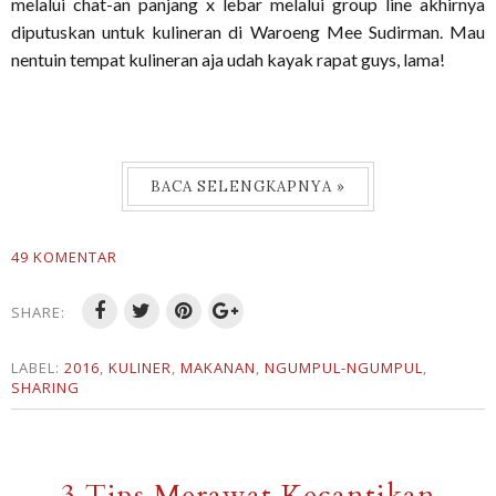
melalui chat-an panjang x lebar melalui group line akhirnya
diputuskan untuk kulineran di Waroeng Mee Sudirman. Mau
nentuin tempat kulineran aja udah kayak rapat guys, lama!
BACA SELENGKAPNYA »
49 KOMENTAR
SHARE:
LABEL:
2016
,
KULINER
,
MAKANAN
,
NGUMPUL-NGUMPUL
,
SHARING
3 Tips Merawat Kecantikan