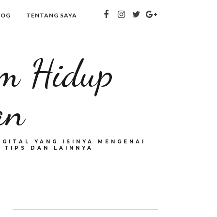
LOG
TENTANG SAYA
om Hidup
an
GITAL YANG ISINYA MENGENAI
 TIPS DAN LAINNYA