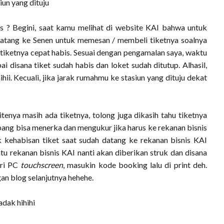
iun yang dituju
s ? Begini, saat kamu melihat di website KAI bahwa untuk
datang ke Senen untuk memesan / membeli tiketnya soalnya
 tiketnya cepat habis. Sesuai dengan pengamalan saya, waktu
i disana tiket sudah habis dan loket sudah ditutup. Alhasil,
hihii. Kecuali, jika jarak rumahmu ke stasiun yang dituju dekat
itenya masih ada tiketnya, tolong juga dikasih tahu tiketnya
pang bisa menerka dan mengukur jika harus ke rekanan bisnis
ak kehabisan tiket saat sudah datang ke rekanan bisnis KAI
satu rekanan bisnis KAI nanti akan diberikan struk dan disana
ari PC
touchscreen
, masukin kode booking lalu di print deh.
an blog selanjutnya hehehe.
adak hihihi