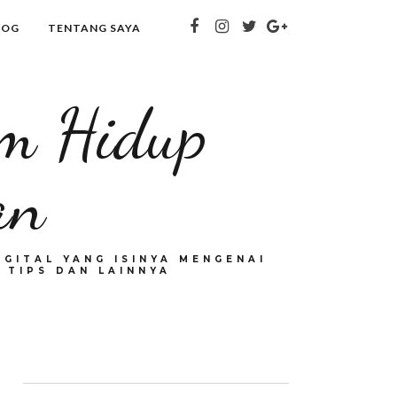
LOG
TENTANG SAYA
om Hidup
an
GITAL YANG ISINYA MENGENAI
 TIPS DAN LAINNYA