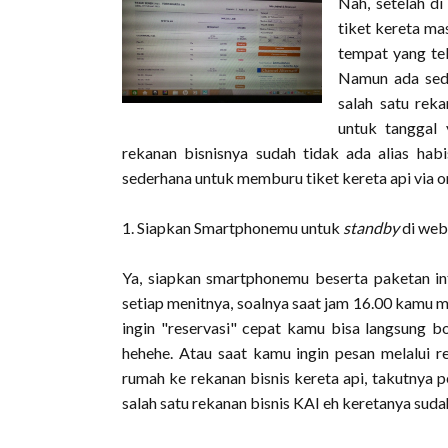
Nah, setelah di
tiket kereta ma
tempat yang tel
Namun ada sedi
salah satu reka
untuk tanggal 
rekanan bisnisnya sudah tidak ada alias hab
sederhana untuk memburu tiket kereta api via onl
1. Siapkan Smartphonemu untuk
standby
di web
Ya, siapkan smartphonemu beserta paketan int
setiap menitnya, soalnya saat jam 16.00 kamu m
ingin "reservasi" cepat kamu bisa langsung b
hehehe. Atau saat kamu ingin pesan melalui r
rumah ke rekanan bisnis kereta api, takutnya p
salah satu rekanan bisnis KAI eh keretanya suda