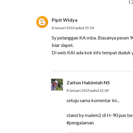
1
Pipit Widya
8 Januari 2015 pukul 15.54
Sy pelanggan KA mba. Biasanya pesen 90
biar dapet.
Di web KAI ada kok info tempat duduk yg 
Zaitun Hakimiah NS
8 Januari 2015 pukul 22.00
setuju sama komentar ini...
stand by malem2 di H-90 pun bel
#pengalaman