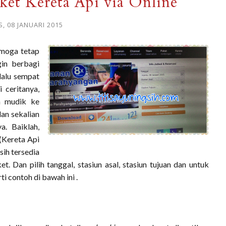
ket Kereta Api via Online
, 08 JANUARI 2015
moga tetap
gin berbagi
lalu sempat
 ceritanya,
n mudik ke
an sekalian
. Baiklah,
(Kereta Api
ih tersedia
t. Dan pilih tanggal, stasiun asal, stasiun tujuan dan untuk
i contoh di bawah ini .