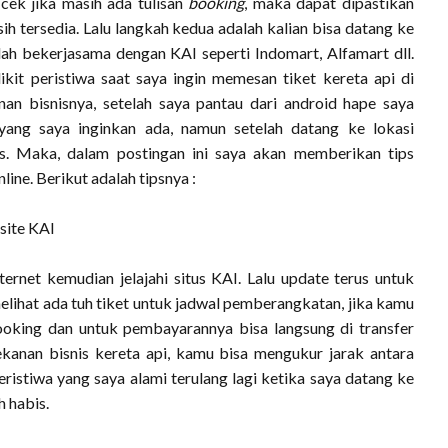
 cek jika masih ada tulisan
booking
, maka dapat dipastikan
sih tersedia. Lalu langkah kedua adalah kalian bisa datang ke
ah bekerjasama dengan KAI seperti Indomart, Alfamart dll.
kit peristiwa saat saya ingin memesan tiket kereta api di
nan bisnisnya, setelah saya pantau dari android hape saya
yang saya inginkan ada, namun setelah datang ke lokasi
is. Maka, dalam postingan ini saya akan memberikan tips
ine. Berikut adalah tipsnya :
site KAI
ernet kemudian jelajahi situs KAI. Lalu update terus untuk
elihat ada tuh tiket untuk jadwal pemberangkatan, jika kamu
ooking dan untuk pembayarannya bisa langsung di transfer
ekanan bisnis kereta api, kamu bisa mengukur jarak antara
eristiwa yang saya alami terulang lagi ketika saya datang ke
h habis.