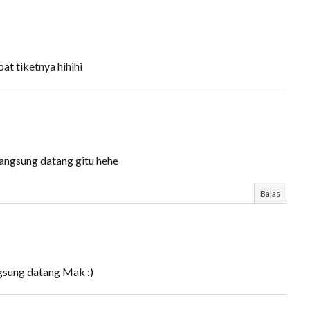
at tiketnya hihihi
langsung datang gitu hehe
Balas
gsung datang Mak :)