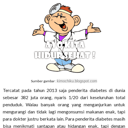
Sumber gambar :
kimochiku.blogspot.com
Tercatat pada tahun 2013 saja penderita diabetes di dunia
sebesar 382 juta orang, nyaris 1/20 dari keseluruhan total
penduduk. Walau banyak orang yang menganjurkan untuk
mengurangi dan tidak lagi mengonsumsi makanan enak, tapi
para dokter justru berkata lain. Para penderita diabetes masih
bisa menikmati santapan atau hidangan enak, tapi dengan