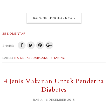
BACA SELENGKAPNYA »
35 KOMENTAR
SHARE:
LABEL:
ITS ME
,
KELUARGAKU
,
SHARING
4 Jenis Makanan Untuk Penderita
Diabetes
RABU, 16 DESEMBER 2015