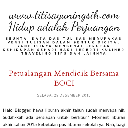
www.titisayuningsih.com
Hidup adalah Perjuangan
SEUNTAI KATA DAN TULISAN MERUPAKAN
VERSI TULISAN DALAM BENTUK DIGITAL
YANG ISINYA MENGENAI SEPUTAR
KEHIDUPAN SEHARI HARI SEPERTI KULINER
TRAVELING TIPS DAN LAINNYA
Petualangan Mendidik Bersama
BOCI
SELASA, 29 DESEMBER 2015
Halo Blogger, hawa liburan akhir tahun sudah menyapa nih.
Sudah-kah ada persiapan untuk berlibur? Moment liburan
akhir tahun 2015 kebetulan pas liburan sekolah ya. Nah, bagi