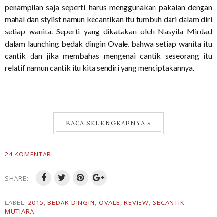
penampilan saja seperti harus menggunakan pakaian dengan
mahal dan stylist namun kecantikan itu tumbuh dari dalam diri
setiap wanita. Seperti yang dikatakan oleh Nasyila Mirdad
dalam launching bedak dingin Ovale, bahwa setiap wanita itu
cantik dan jika membahas mengenai cantik seseorang itu
relatif namun cantik itu kita sendiri yang menciptakannya.
BACA SELENGKAPNYA »
24 KOMENTAR
SHARE:
LABEL:
2015
,
BEDAK DINGIN
,
OVALE
,
REVIEW
,
SECANTIK
MUTIARA