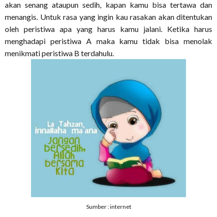
akan senang ataupun sedih, kapan kamu bisa tertawa dan
menangis. Untuk rasa yang ingin kau rasakan akan ditentukan
oleh peristiwa apa yang harus kamu jalani. Ketika harus
menghadapi peristiwa A maka kamu tidak bisa menolak
menikmati peristiwa B terdahulu.
Sumber : internet