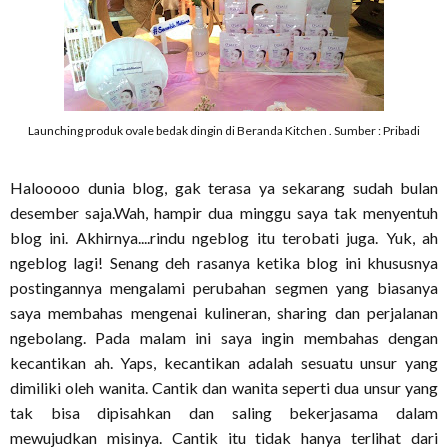
Launching produk ovale bedak dingin di Beranda Kitchen . Sumber : Pribadi
Halooooo dunia blog, gak terasa ya sekarang sudah bulan
desember saja.Wah, hampir dua minggu saya tak menyentuh
blog ini. Akhirnya....rindu ngeblog itu terobati juga. Yuk, ah
ngeblog lagi! Senang deh rasanya ketika blog ini khususnya
postingannya mengalami perubahan segmen yang biasanya
saya membahas mengenai kulineran, sharing dan perjalanan
ngebolang. Pada malam ini saya ingin membahas dengan
kecantikan ah. Yaps, kecantikan adalah sesuatu unsur yang
dimiliki oleh wanita. Cantik dan wanita seperti dua unsur yang
tak bisa dipisahkan dan saling bekerjasama dalam
mewujudkan misinya. Cantik itu tidak hanya terlihat dari