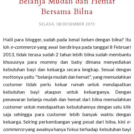
Belanja Mudah dan Hemat
Bersama Bilna
SELASA, 08 DESEMBER 2015
Haiii para blogger, sudah pada kenal belum dengan bilna? Itu
loh
e-commerce
yang awal berdirinya pada tanggal 8 Februari
2013, tidak terasa sudah 2 tahun lebih bilna sudah membantu
khususnya para mommy dan baby dimana menyediakan
kebutuhan bayi dan keluarga secara lengkap. Sesuai dengan
mottonya yaitu "belanja mudah dan hemat", yang memudahkan
customer tidak perlu keluar rumah untuk mendapatkan
kebutuhan bayi ataupun untuk keluarganya. Dengan
penawaran belanja mudah dan hemat dari bilna memudahkan
customer untuk mendapatkan kebutuhannya dengan satu klik
saja sehingga para customer lebih banyak waktu dengan
keluarga. Seiring perkembangan yang pesat dari bilna, kini
e-
commerce
yang awalnya hanya fokus terhadap kebutuhan bayi