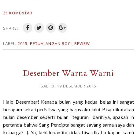
25 KOMENTAR
SHARE:
LABEL:
2015
,
PETUALANGAN BOCI
,
REVIEW
Desember Warna Warni
SABTU, 19 DESEMBER 2015
Halo Desember! Kenapa bulan yang kedua belas ini sangat
beragam sekali peristiwa yang harus aku lalui. Bisa dikatakan
bulan desember seperti bulan "teguran" dariNya, apakah in
pertanda bahwa Sang Pencipta sangat sayang sama saya dan
keluarga? :). Ya, kehidupan itu tidak bisa diraba kapan kamu