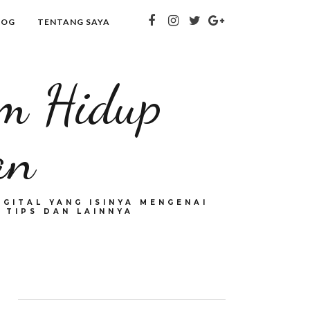
LOG
TENTANG SAYA
om Hidup
an
GITAL YANG ISINYA MENGENAI
 TIPS DAN LAINNYA