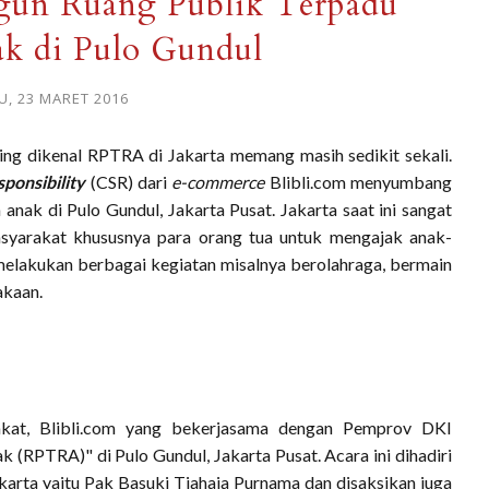
gun Ruang Publik Terpadu
k di Pulo Gundul
U, 23 MARET 2016
ring dikenal RPTRA di Jakarta memang masih sedikit sekali.
ponsibility
(CSR) dari
e-commerce
Blibli.com menyumbang
nak di Pulo Gundul, Jakarta Pusat. Jakarta saat ini sangat
yarakat khususnya para orang tua untuk mengajak anak-
melakukan berbagai kegiatan misalnya berolahraga, bermain
akaan.
akat, Blibli.com yang bekerjasama dengan Pemprov DKI
(RPTRA)" di Pulo Gundul, Jakarta Pusat. Acara ini dihadiri
karta yaitu Pak Basuki Tjahaja Purnama dan disaksikan juga