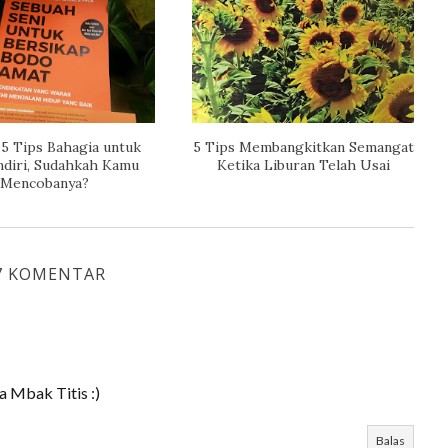
: 5 Tips Bahagia untuk
5 Tips Membangkitkan Semangat
ndiri, Sudahkah Kamu
Ketika Liburan Telah Usai
Mencobanya?
7 KOMENTAR
a Mbak Titis :)
Balas