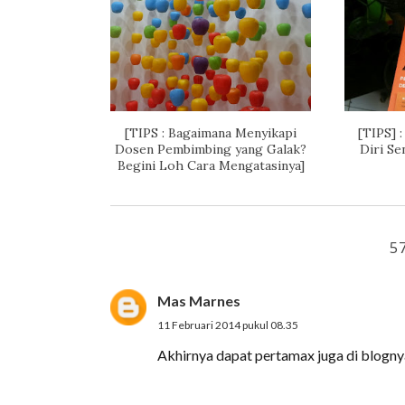
[TIPS : Bagaimana Menyikapi
[TIPS] 
Dosen Pembimbing yang Galak?
Diri Se
Begini Loh Cara Mengatasinya]
5
Mas Marnes
11 Februari 2014 pukul 08.35
Akhirnya dapat pertamax juga di blogny