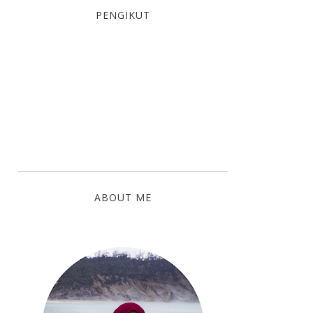
PENGIKUT
ABOUT ME