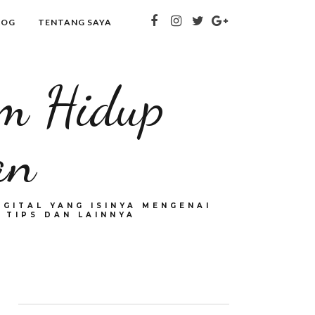
LOG
TENTANG SAYA
om Hidup
an
GITAL YANG ISINYA MENGENAI
 TIPS DAN LAINNYA