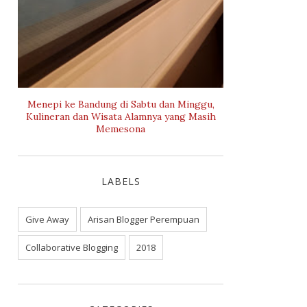
Menepi ke Bandung di Sabtu dan Minggu,
Kulineran dan Wisata Alamnya yang Masih
Memesona
LABELS
Give Away
Arisan Blogger Perempuan
Collaborative Blogging
2018