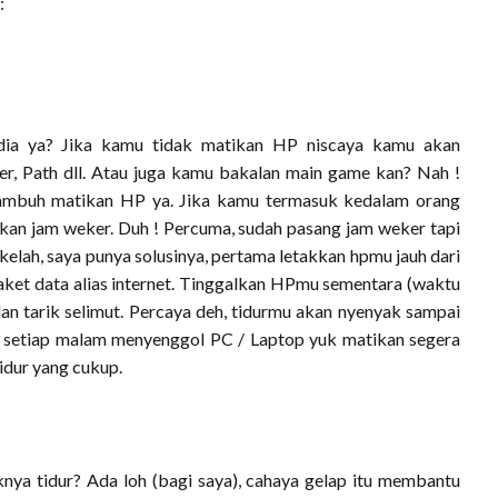
:
edia ya? Jika kamu tidak matikan HP niscaya kamu akan
r, Path dll. Atau juga kamu bakalan main game kan? Nah !
kambuh matikan HP ya. Jika kamu termasuk kedalam orang
akan jam weker. Duh ! Percuma, sudah pasang jam weker tapi
elah, saya punya solusinya, pertama letakkan hpmu jauh dari
aket data alias internet. Tinggalkan HPmu sementara (waktu
an tarik selimut. Percaya deh, tidurmu akan nyenyak sampai
 setiap malam menyenggol PC / Laptop yuk matikan segera
idur yang cukup.
ya tidur? Ada loh (bagi saya), cahaya gelap itu membantu