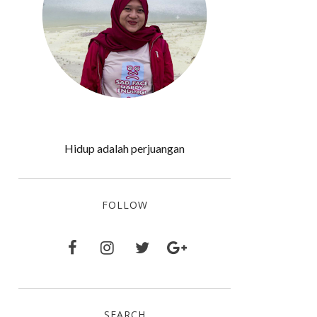
Hidup adalah perjuangan
FOLLOW
SEARCH