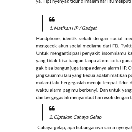
ya. Tips nyenyak tidur di malam hari itu meliputi 
1. Matikan HP / Gadget
Handphone, identik sekali dengan social m
mengecek akun social mediamu dari FB, Twitte
Untuk mengantisipasi penyakit insomniamu 
yang tidak bisa bangun tanpa alarm, coba gun
gak bisa bangun juga tanpa adanya alarm HP. Ok
jangkauanmu lalu yang kedua adalah matikan p
malam) lalu bergegaslah menuju tempat tidur d
waktu alarm pagimu berbunyi. Dan untuk yang
dan bergegaslah menyambut hari esok dengan t
2. Ciptakan Cahaya Gelap
Cahaya gelap, apa hubungannya sama nyenyakn