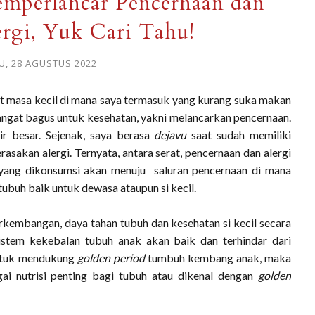
emperlancar Pencernaan dan
rgi, Yuk Cari Tahu!
, 28 AGUSTUS 2022
gat masa kecil di mana saya termasuk yang kurang suka makan
sangat bagus untuk kesehatan, yakni melancarkan pencernaan.
air besar. Sejenak, saya berasa
dejavu
saat sudah memiliki
akan alergi. Ternyata, antara serat, pencernaan dan alergi
yang dikonsumsi akan menuju saluran pencernaan di mana
ubuh baik untuk dewasa ataupun si kecil.
rkembangan, daya tahan tubuh dan kesehatan si kecil secara
sistem kekebalan tubuh anak akan baik dan terhindar dari
Untuk mendukung
golden period
tumbuh kembang anak, maka
ai nutrisi penting bagi tubuh atau dikenal dengan
golden