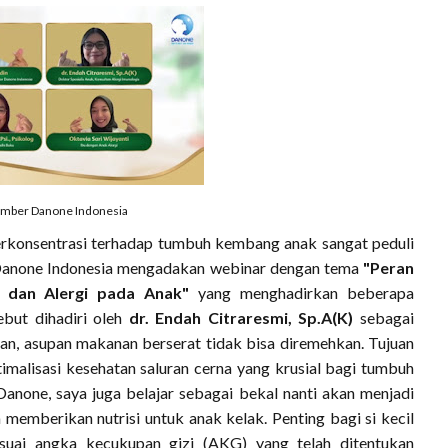
mber Danone Indonesia
erkonsentrasi terhadap tumbuh kembang anak sangat peduli
 Danone Indonesia mengadakan webinar dengan tema
"Peran
a dan Alergi pada Anak"
yang menghadirkan beberapa
but dihadiri oleh
dr. Endah Citraresmi, Sp.A(K)
sebagai
kan, asupan makanan berserat tidak bisa diremehkan. Tujuan
alisasi kesehatan saluran cerna yang krusial bagi tumbuh
none, saya juga belajar sebagai bekal nanti akan menjadi
memberikan nutrisi untuk anak kelak. Penting bagi si kecil
suai angka kecukupan gizi (AKG) yang telah ditentukan