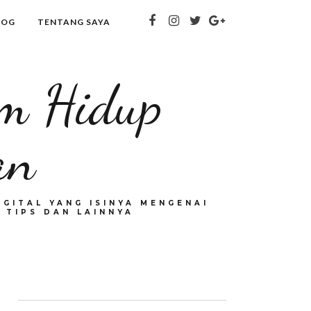
LOG
TENTANG SAYA
om Hidup
an
GITAL YANG ISINYA MENGENAI
 TIPS DAN LAINNYA