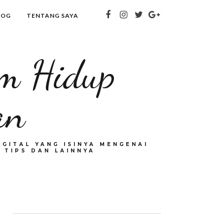
LOG
TENTANG SAYA
om Hidup
an
GITAL YANG ISINYA MENGENAI
 TIPS DAN LAINNYA