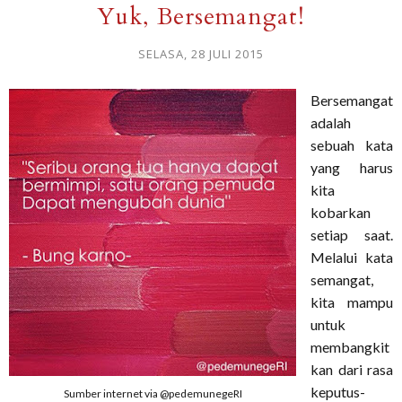
Yuk, Bersemangat!
SELASA, 28 JULI 2015
Bersemangat
adalah
sebuah kata
yang harus
kita
kobarkan
setiap saat.
Melalui kata
semangat,
kita mampu
untuk
membangkit
kan dari rasa
keputus-
Sumber internet via @pedemunegeRI