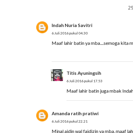
2
Indah Nuria Savitri
6 Juli 2016 pukul 04.30
Maaf lahir batin ya mba....semoga kita me
Titis Ayuningsih
6 Juli 2016 pukul 17.53
Maaf lahir batin juga mbak Indah
Amanda ratih pratiwi
6 Juli 2016 pukul 22.21
Minal aidin wal faidizin ya mba, maaf lah