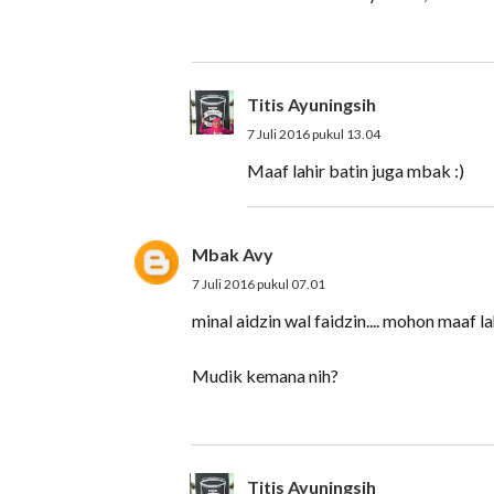
Titis Ayuningsih
7 Juli 2016 pukul 13.04
Maaf lahir batin juga mbak :)
Mbak Avy
7 Juli 2016 pukul 07.01
minal aidzin wal faidzin.... mohon maaf l
Mudik kemana nih?
Titis Ayuningsih