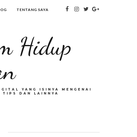
LOG
TENTANG SAYA
om Hidup
an
GITAL YANG ISINYA MENGENAI
 TIPS DAN LAINNYA