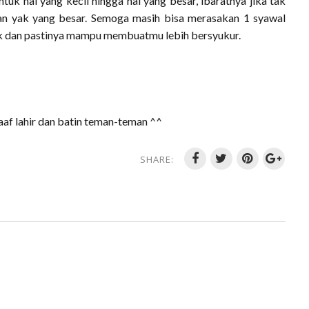
uk hal yang kecil hingga hal yang besar, ibaratnya jika tak
an yak yang besar. Semoga masih bisa merasakan 1 syawal
ik dan pastinya mampu membuatmu lebih bersyukur.
f lahir dan batin teman-teman ^^
SHARE: