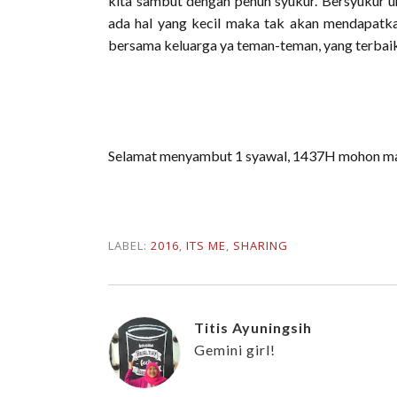
kita sambut dengan penuh syukur. Bersyukur unt
ada hal yang kecil maka tak akan mendapatk
bersama keluarga ya teman-teman, yang terba
Selamat menyambut 1 syawal, 1437H mohon maa
LABEL:
2016
,
ITS ME
,
SHARING
Titis Ayuningsih
Gemini girl!