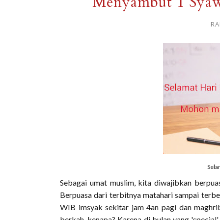
Menyambut 1 Syaw
RA
Selam
Sebagai umat muslim, kita diwajibkan berpua
Berpuasa dari terbitnya matahari sampai terb
WIB imsyak sekitar jam 4an pagi dan maghrib
berkah, kenapa? Karena di bulan yang 'special'