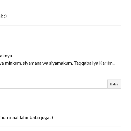
k :)
paknya.
wa minkum, siyamana wa siyamakum. Taqqabal ya Kariim...
Balas
n maaf lahir batin juga :)