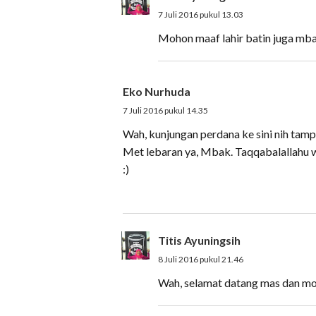
7 Juli 2016 pukul 13.03
Mohon maaf lahir batin juga mba
Eko Nurhuda
7 Juli 2016 pukul 14.35
Wah, kunjungan perdana ke sini nih tam
Met lebaran ya, Mbak. Taqqabalallahu 
:)
Titis Ayuningsih
8 Juli 2016 pukul 21.46
Wah, selamat datang mas dan moho