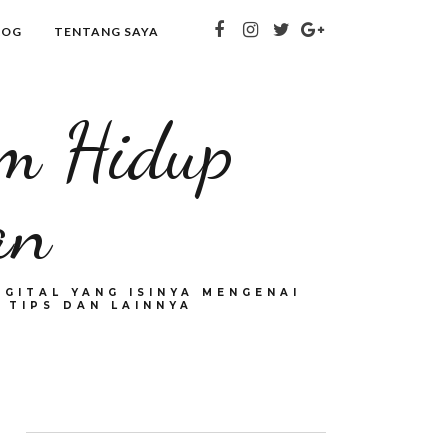
LOG
TENTANG SAYA
om Hidup
an
GITAL YANG ISINYA MENGENAI
 TIPS DAN LAINNYA