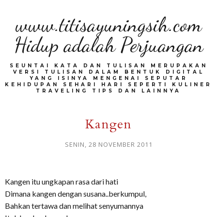
www.titisayuningsih.com
Hidup adalah Perjuangan
SEUNTAI KATA DAN TULISAN MERUPAKAN
VERSI TULISAN DALAM BENTUK DIGITAL
YANG ISINYA MENGENAI SEPUTAR
KEHIDUPAN SEHARI HARI SEPERTI KULINER
TRAVELING TIPS DAN LAINNYA
Kangen
SENIN, 28 NOVEMBER 2011
Kangen itu ungkapan rasa dari hati
Dimana kangen dengan susana..berkumpul,
Bahkan tertawa dan melihat senyumannya