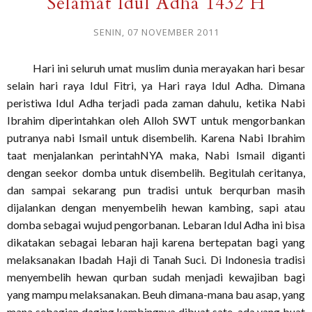
Selamat Idul Adha 1432 H
SENIN, 07 NOVEMBER 2011
Hari ini seluruh umat muslim dunia merayakan hari besar
selain hari raya Idul Fitri, ya Hari raya Idul Adha. Dimana
peristiwa Idul Adha terjadi pada zaman dahulu, ketika Nabi
Ibrahim diperintahkan oleh Alloh SWT untuk mengorbankan
putranya nabi Ismail untuk disembelih. Karena Nabi Ibrahim
taat menjalankan perintahNYA maka, Nabi Ismail diganti
dengan seekor domba untuk disembelih. Begitulah ceritanya,
dan sampai sekarang pun tradisi untuk berqurban masih
dijalankan dengan menyembelih hewan kambing, sapi atau
domba sebagai wujud pengorbanan. Lebaran Idul Adha ini bisa
dikatakan sebagai lebaran haji karena bertepatan bagi yang
melaksanakan Ibadah Haji di Tanah Suci. Di Indonesia tradisi
menyembelih hewan qurban sudah menjadi kewajiban bagi
yang mampu melaksanakan. Beuh dimana-mana bau asap, yang
mana sebagian daging kambingnya dibuat sate, ada yang buat