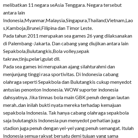
melibatkan 11 negara seAsia Tenggara. Negara tersebut
antara lain
Indonesia,Myanmar,Malaysia,Singapura,Thailand,Vietnam,Lao
s,Kamboja,Brunei,Filipina dan Timor Leste.
Pada tahun 2011 merupakan sea games 26 yang dilaksanakan
di Palembang-Jakarta. Dan cabang yang diujikan antara lain
Sepakbola,Bulutangkis,Bola volley,sepak
takraw,tinju,pelari,gulat dll.
Pada sea games ini merupakan ajang silahturahmi dan
menjunjung tinggi rasa sportivitas. Di Indonesia cabang
olahraga seperti Sepakbola dan Bulutangkis cukup menyedot
antusias penonton Indonesia. WOW suporter indonesia
dahsyatnya. Jika timnas bola main GBK penuh dengan lautan
merah..dan inilah bukti nyata mereka terhadap kemajuan
sepakbola Indonesia. Tak hanya cabang olahraga sepakbola
saja bulutangkis Indonesia pun menyedot perhatian juga
stadion juga penuh dengan yel-yel yang penuh semangat. Itulah
Indonesia semua rakyat bersatu demi tujuan yang sama