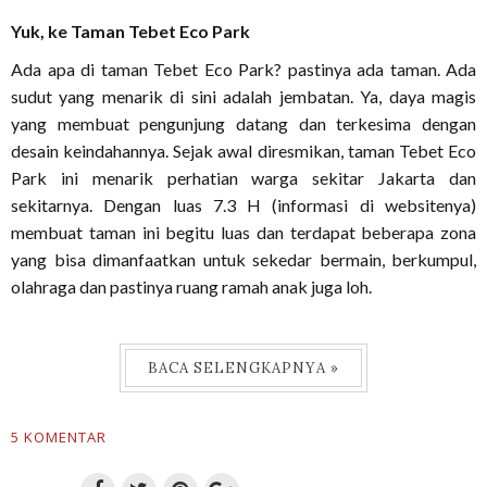
Yuk, ke Taman Tebet Eco Park
Ada apa di taman Tebet Eco Park? pastinya ada taman. Ada
sudut yang menarik di sini adalah jembatan. Ya, daya magis
yang membuat pengunjung datang dan terkesima dengan
desain keindahannya. Sejak awal diresmikan, taman Tebet Eco
Park ini menarik perhatian warga sekitar Jakarta dan
sekitarnya. Dengan luas 7.3 H (informasi di websitenya)
membuat taman ini begitu luas dan terdapat beberapa zona
yang bisa dimanfaatkan untuk sekedar bermain, berkumpul,
olahraga dan pastinya ruang ramah anak juga loh.
BACA SELENGKAPNYA »
5 KOMENTAR