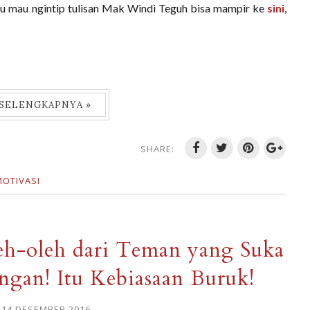
lau mau ngintip tulisan Mak Windi Teguh bisa mampir ke
sini
,
 SELENGKAPNYA »
SHARE:
MOTIVASI
h-oleh dari Teman yang Suka
angan! Itu Kebiasaan Buruk!
 14 DESEMBER 2016