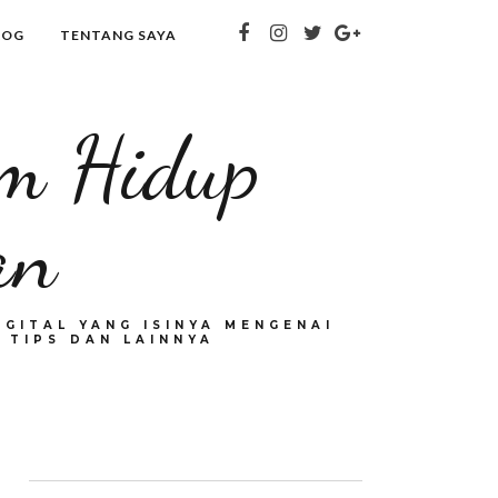
LOG
TENTANG SAYA
om Hidup
an
GITAL YANG ISINYA MENGENAI
 TIPS DAN LAINNYA