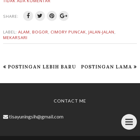
TIDAK ADA KOMENTAR
SHARE:
LABEL:
ALAM
,
BOGOR
,
CIMORY PUNCAK
,
JALAN-JALAN
,
MEKARSARI
POSTINGAN LEBIH BARU
POSTINGAN LAMA
CONTACT ME
tisayuningsih@gmail.com