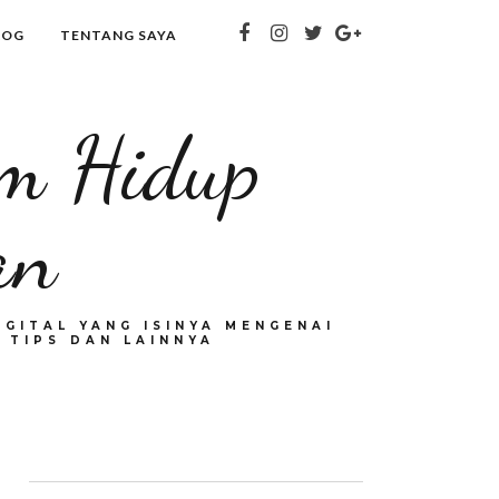
LOG
TENTANG SAYA
om Hidup
an
GITAL YANG ISINYA MENGENAI
 TIPS DAN LAINNYA