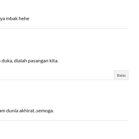
l ya mbak hehe
 duka, dialah pasangan kita.
Balas
am dunia akhirat..semoga.