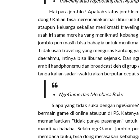
Traveling atau Ngebolang dan Ngum
Hai para jomblo ! Apakah status jomblo mem
dong ! Kalian bisa merencanakan hari libur un
ataupun keluarga sekalian menikmati traveling
usah iri sama mereka yang menikmati kebahag
jomblo pun masih bisa bahagia untuk menikmat
Tidak usah traveling yang menguras kantong yang
daerahmu, intinya bisa liburan sejenak. Dan 
ambil handphonemu dan broadcast deh di grup w
tanpa kalian sadari waktu akan berputar cepat 
NgeGame dan Membaca Buku
Siapa yang tidak suka dengan ngeGame? Mu
bermain game di online ataupun di PS. Katanya
memanfaatkan "tidak punya pasangan" untuk (
mandi ya hahaha. Selain ngeGame, jomblo pu
membaca buku, bisa dong merasakan kebahagia