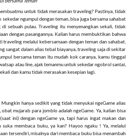
pul bersama Teman
buatmu untuk tidak merasakan traveling? Pastinya, tidak
tuk sekedar ngumpul dengan teman, bisa juga bersama sahabat
 di sebuah pulau. Traveling itu menyenangkan sekali, tidak
iaan dengan pasangannya. Kalian harus membuktikan bahwa
i traveling melalui kebersamaan dengan teman dan sahabat.
 sangat dalam alias tebal biayanya, traveling saja di sekitar
ngumpul bersama teman itu mudah kok caranya, kamu tinggal
atsap atau line, ajak temanmu untuk sekedar ngobrol santai,
sekali dan kamu tidak merasakan kesepian lagi.
ngkin hanya sedikit yang tidak menyukai ngeGame alias
, obat mujarab para jomblo adalah ngeGame. Ya, kalian bisa
saat ini) dengan ngeGame ya, tapi harus ingat makan dan
n suka membaca buku, ya kan? Hayoo ngaku ! Ya, melalui
an tersendiri, misalnya dari membaca buku bisa menambah