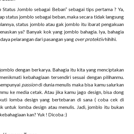
tus Jomblo sebagai Beban” sebagai tips pertama ? Ya,
gap status jomblo sebagai beban, maka secara tidak langsung
ulannya, status jomblo atau gak jomblo itu ibarat pengakuan
enaskan ya? Banyak kok yang jomblo bahagia. Iya, bahagia
daya pelarangan dari pasangan yang
over protektiv
hihihi.
blo dengan berkarya. Bahagia itu kita yang menciptakan
n menikmati kebahagiaan tersendiri sesuai dengan pilihanmu.
 mempunyai
passion
di dunia menulis maka bisa kamu salurkan
anmu ke media cetak. Atau jika kamu jago design, bisa dong
kuti lomba design yang bertebaran di sana ( coba cek di
ik untuk lomba design atau menulis. Jadi, jomblo itu bukan
kebahagiaan kan? Yuk ! Dicoba :)