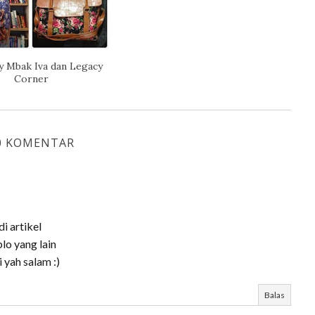
y Mbak Iva dan Legacy
Corner
0 KOMENTAR
i artikel
o yang lain
 yah salam :)
Balas