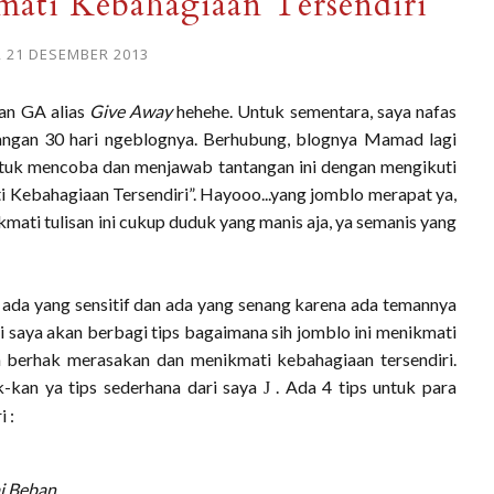
ati Kebahagiaan Tersendiri
, 21 DESEMBER 2013
tan GA alias
Give Away
hehehe. Untuk sementara, saya nafas
angan 30 hari ngeblognya. Berhubung, blognya Mamad lagi
untuk mencoba dan menjawab tantangan ini dengan mengikuti
i Kebahagiaan Tersendiri”. Hayooo...yang jomblo merapat ya,
mati tulisan ini cukup duduk yang manis aja, ya semanis yang
da yang sensitif dan ada yang senang karena ada temannya
 sini saya akan berbagi tips bagaimana sih jomblo ini menikmati
n berhak merasakan dan menikmati kebahagiaan tersendiri.
-kan ya tips sederhana dari saya
. Ada 4 tips untuk para
J
 :
i Beban