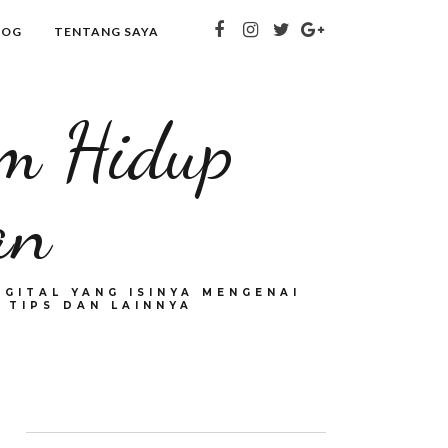
LOG
TENTANG SAYA
om Hidup
an
GITAL YANG ISINYA MENGENAI
 TIPS DAN LAINNYA