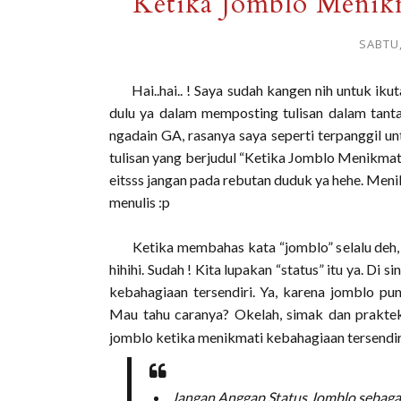
Ketika Jomblo Menikm
SABTU
Hai..hai.. ! Saya sudah kangen nih untuk iku
dulu ya dalam memposting tulisan dalam tant
ngadain GA, rasanya saya seperti terpanggil 
tulisan yang berjudul “Ketika Jomblo Menikmat
eitsss jangan pada rebutan duduk ya hehe. Menik
menulis :p
Ketika membahas kata “jomblo” selalu deh, a
hihihi. Sudah ! Kita lupakan “status” itu ya. Di
kebahagiaan tersendiri. Ya, karena jomblo pu
Mau tahu caranya? Okelah, simak dan praktek
jomblo ketika menikmati kebahagiaan tersendiri
Jangan Anggap Status Jomblo sebaga