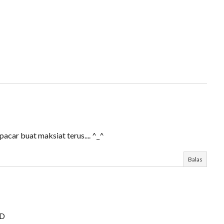
acar buat maksiat terus.... ^_^
Balas
:D