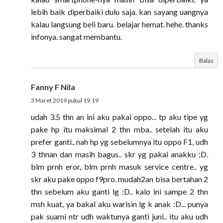
lebih baik diperbaiki dulu saja. kan sayang uangnya
kalau langsung beli baru. belajar hemat. hehe. thanks
infonya. sangat membantu.
Balas
Fanny F Nila
3 Maret 2019 pukul 19.19
udah 3.5 thn an ini aku pakai oppo... tp aku tipe yg
pake hp itu maksimal 2 thn mba.. setelah itu aku
prefer ganti.. nah hp yg sebelumnya itu oppo F1, udh
3 thnan dan masih bagus.. skr yg pakai anakku ;D.
blm prnh eror, blm prnh masuk service centre.. yg
skr aku pake oppo f9pro. mudah2an bisa bertahan 2
thn sebelum aku ganti lg :D.. kalo ini sampe 2 thn
msh kuat, ya bakal aku warisin lg k anak :D... punya
pak suami ntr udh waktunya ganti juni.. itu aku udh