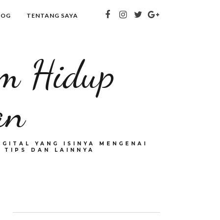
LOG
TENTANG SAYA
om Hidup
an
GITAL YANG ISINYA MENGENAI
 TIPS DAN LAINNYA