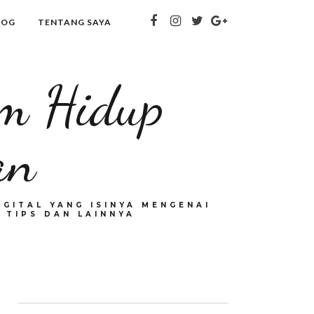
LOG
TENTANG SAYA
om Hidup
an
GITAL YANG ISINYA MENGENAI
 TIPS DAN LAINNYA