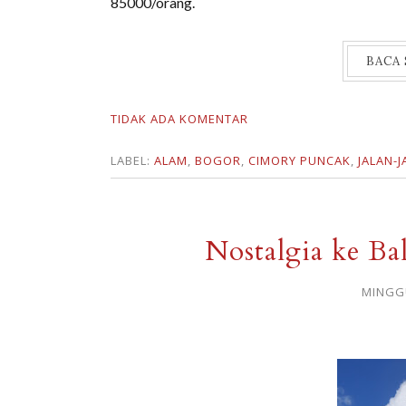
85000/orang.
BACA
TIDAK ADA KOMENTAR
LABEL:
ALAM
,
BOGOR
,
CIMORY PUNCAK
,
JALAN-J
Nostalgia ke Ba
MINGGU