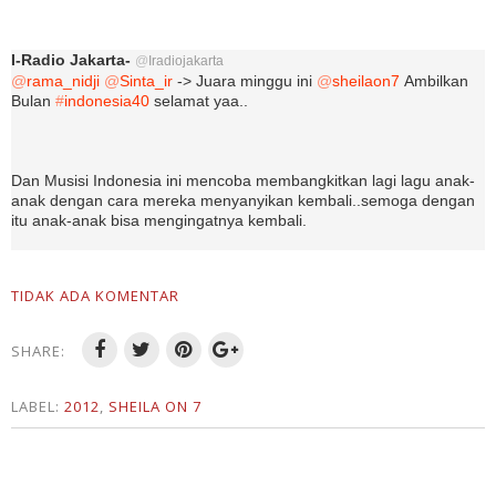
I-Radio Jakarta-
@
Iradiojakarta
@
rama_nidji
@
Sinta_ir
-> Juara minggu ini
@
sheilaon7
Ambilkan
Bulan
#
indonesia40
selamat yaa..
Dan Musisi Indonesia ini mencoba membangkitkan lagi lagu anak-
anak dengan cara mereka menyanyikan kembali..semoga dengan
itu anak-anak bisa mengingatnya kembali.
TIDAK ADA KOMENTAR
SHARE:
LABEL:
2012
,
SHEILA ON 7