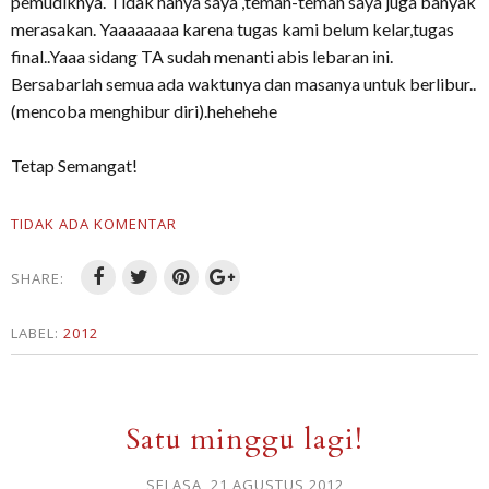
pemudiknya. Tidak hanya saya ,teman-teman saya juga banyak
merasakan. Yaaaaaaaa karena tugas kami belum kelar,tugas
final..Yaaa sidang TA sudah menanti abis lebaran ini.
Bersabarlah semua ada waktunya dan masanya untuk berlibur..
(mencoba menghibur diri).hehehehe
Tetap Semangat!
TIDAK ADA KOMENTAR
SHARE:
LABEL:
2012
Satu minggu lagi!
SELASA, 21 AGUSTUS 2012