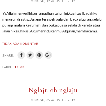
MINGGU, 12 AGUSTUS 2012
YaAllah menyedihkan ramadhan tahun ini,kualitas ibadahku
menurun drastis.. Jarang teraweh pula dan baca alquran..selalu
pulang malam ke rumah dan buka puasa selalu di kereta atau
jalan hikss..hikss..Aku merindukanmu Alquran,membacamu..
TIDAK ADA KOMENTAR
SHARE:
LABEL:
ITS ME
Nglaju oh nglaju
MINGGU, 05 AGUSTUS 2012