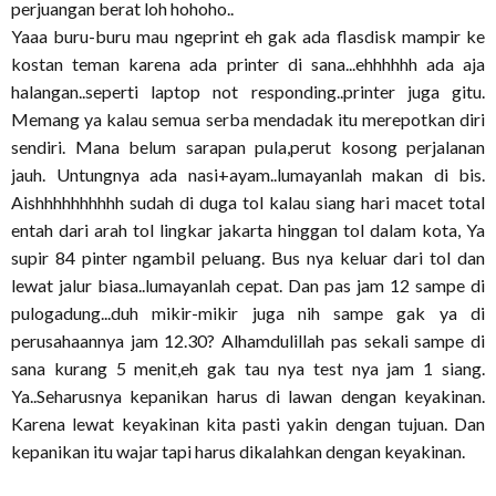
perjuangan berat loh hohoho..
Yaaa buru-buru mau ngeprint eh gak ada flasdisk mampir ke
kostan teman karena ada printer di sana...ehhhhhh ada aja
halangan..seperti laptop not responding..printer juga gitu.
Memang ya kalau semua serba mendadak itu merepotkan diri
sendiri. Mana belum sarapan pula,perut kosong perjalanan
jauh. Untungnya ada nasi+ayam..lumayanlah makan di bis.
Aishhhhhhhhhh sudah di duga tol kalau siang hari macet total
entah dari arah tol lingkar jakarta hinggan tol dalam kota, Ya
supir 84 pinter ngambil peluang. Bus nya keluar dari tol dan
lewat jalur biasa..lumayanlah cepat. Dan pas jam 12 sampe di
pulogadung...duh mikir-mikir juga nih sampe gak ya di
perusahaannya jam 12.30? Alhamdulillah pas sekali sampe di
sana kurang 5 menit,eh gak tau nya test nya jam 1 siang.
Ya..Seharusnya kepanikan harus di lawan dengan keyakinan.
Karena lewat keyakinan kita pasti yakin dengan tujuan. Dan
kepanikan itu wajar tapi harus dikalahkan dengan keyakinan.