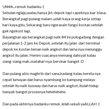
Uhhhh...remuk badanku :(
Sebulan nglaju,walau hanya jkt-depok tapi capeknya luar biasa.
Berangkat pagi pulang malam..udah kaya orang kerja setiap
hari kaya gitu. Sekarang baru ngerasain fungsi kostan setelah
gak ngekost lagi.
Bayangkan aja berangkat pagi naik 84 ke pulogadung dengan
perjalanan 1-2 jam ke Depok..setelah itu jalan dari terminal
depok ke kostan teman naik angkot dan lama nya menunggu
angkot itu jalan. Hemm cuacanya memang dahsyat kalau
siang-siang mah..matahari nya bersinar banget :D
Dan pulang abis maghrib dari sana,kadang kalau kereta nya
cepat lumayan dan harus nyambung ke kampung melayu
setelah itu naik busway dan harus naik angkot..itulah hidup
banyak banget prosesnya hehehehehe.
Dan pada akhirnya badanku remuk..lelah sekali yaALLAH :(