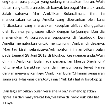
ungkapan para pelajar yang sedang merasakan liburan. Wuih
dalam rangka liburan sekolah banyak berbagai film anak-anak.
Salah satunya film Ambilkan Bulan,dimana film ini
menceritakan tentang Amelia yang diperankan oleh Lana
Nitibaskara yang merasakan kesepian akibat ditinggalkan
oleh Ibu nya yang super sibuk dengan kerjaannya. Dan dia
menemukan Ambar,saudara sepupunya di facebook. Dan
Amelia memutuskan untuk mengunjungi Ambar di desanya.
Mau tau kisah selanjutnya..Yuk nonton film ambilkan bulan
pada tanggal 28 Juni 2012 di bioskop kesayangan anda..Wuih
di Film Ambilkan Bulan ada penampilan khusus Sheila on7
loh...mereka berakting juga dan menyumbang lewat karya
dengan menyanyikan lagu "Ambilkan Bulan"..Hmmm penasaran
sama aksi Mas-mas dari Jogya ini?? Yuk kita liat di bisokop :p
Dan lagu ambilkan bulan versi sheila on7 ini mendapatkan
apresiasi dari masyarakat loh,misalnya di Iradio yuk kita liat
TLnya :