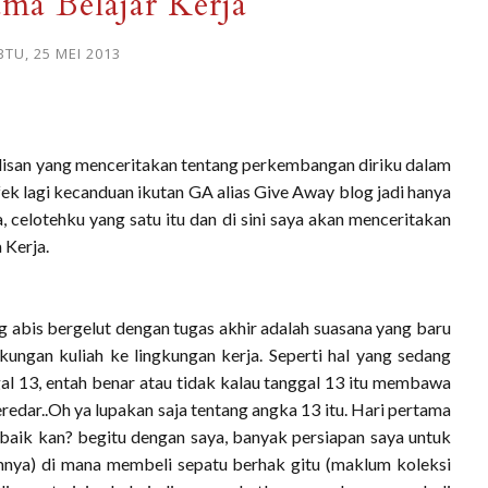
ama Belajar Kerja
TU, 25 MEI 2013
ulisan yang menceritakan tentang perkembangan diriku dalam
fek lagi kecanduan ikutan GA alias Give Away blog jadi hanya
, celotehku yang satu itu dan di sini saya akan menceritakan
a Kerja.
ang abis bergelut dengan tugas akhir adalah suasana yang baru
kungan kuliah ke lingkungan kerja. Seperti hal yang sedang
gal 13, entah benar atau tidak kalau tanggal 13 itu membawa
eredar..Oh ya lupakan saja tentang angka 13 itu. Hari pertama
 baik kan? begitu dengan saya, banyak persiapan saya untuk
amnya) di mana membeli sepatu berhak gitu (maklum koleksi