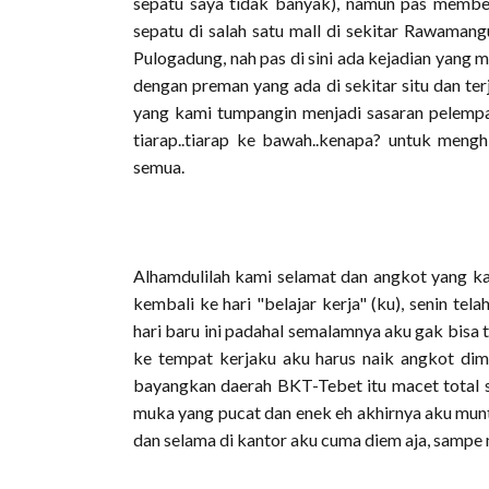
sepatu saya tidak banyak), namun pas membel
sepatu di salah satu mall di sekitar Rawaman
Pulogadung, nah pas di sini ada kejadian yang
dengan preman yang ada di sekitar situ dan te
yang kami tumpangin menjadi sasaran pelempar
tiarap..tiarap ke bawah..kenapa? untuk mengh
semua.
Alhamdulilah kami selamat dan angkot yang k
kembali ke hari "belajar kerja" (ku), senin te
hari baru ini padahal semalamnya aku gak bisa t
ke tempat kerjaku aku harus naik angkot dim
bayangkan daerah BKT-Tebet itu macet total s
muka yang pucat dan enek eh akhirnya aku muntah
dan selama di kantor aku cuma diem aja, samp