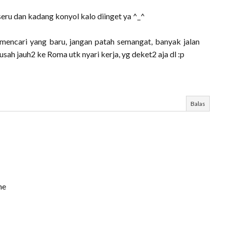
eru dan kadang konyol kalo diinget ya ^_^
mencari yang baru, jangan patah semangat, banyak jalan
ah jauh2 ke Roma utk nyari kerja, yg deket2 aja dl :p
Balas
he