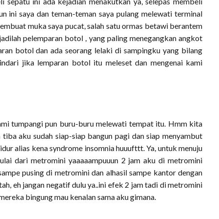
i sepatu ini ada kejadian menakutkan ya, selepas membeli
gun ini saya dan teman-teman saya pulang melewati terminal
 membuat muka saya pucat, salah satu ormas betawi berantem
rjadilah pelemparan botol , yang paling menegangkan angkot
an botol dan ada seorang lelaki di sampingku yang bilang
indari jika lemparan botol itu meleset dan mengenai kami
ami tumpangi pun buru-buru melewati tempat itu. Hmm kita
lah tiba aku sudah siap-siap bangun pagi dan siap menyambut
idur alias kena syndrome insomnia huuufttt. Ya, untuk menuju
ulai dari metromini yaaaaampuuun 2 jam aku di metromini
ampe pusing di metromini dan alhasil sampe kantor dengan
, eh jangan negatif dulu ya..ini efek 2 jam tadi di metromini
e mereka bingung mau kenalan sama aku gimana.