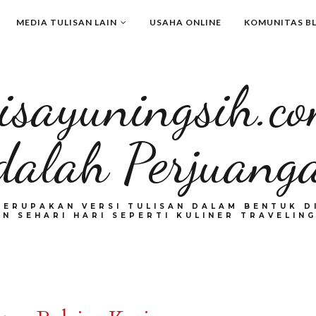
MEDIA TULISAN LAIN
USAHA ONLINE
KOMUNITAS B
isayuningsih.c
dalah Perjuang
MERUPAKAN VERSI TULISAN DALAM BENTUK DI
N SEHARI HARI SEPERTI KULINER TRAVELING