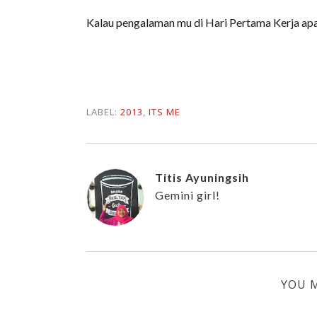
Kalau pengalaman mu di Hari Pertama Kerja apa? 
LABEL:
2013
,
ITS ME
Titis Ayuningsih
Gemini girl!
YOU M