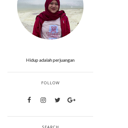
Hidup adalah perjuangan
FOLLOW
SEARCH