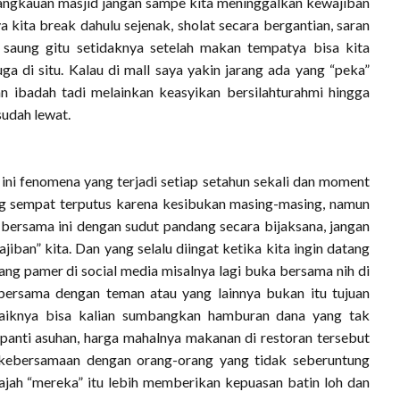
 jangkauan masjid jangan sampe kita meninggalkan kewajiban
a kita break dahulu sejenak, sholat secara bergantian, saran
saung gitu setidaknya setelah makan tempatya bisa kita
ga di situ. Kalau di mall saya yakin jarang ada yang “peka”
 ibadah tadi melainkan keasyikan bersilahturahmi hingga
sudah lewat.
ni fenomena yang terjadi setiap setahun sekali dan moment
yang sempat terputus karena kesibukan masing-masing, namun
 bersama ini dengan sudut pandang secara bijaksana, jangan
ban” kita. Dan yang selalu diingat ketika kita ingin datang
ng pamer di social media misalnya lagi buka bersama nih di
bersama dengan teman atau yang lainnya bukan itu tujuan
ebaiknya bisa kalian sumbangkan hamburan dana yang tak
anti asuhan, harga mahalnya makanan di restoran tersebut
n kebersamaan dengan orang-orang yang tidak seberuntung
wajah “mereka” itu lebih memberikan kepuasan batin loh dan