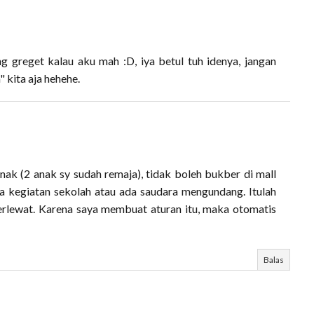
g greget kalau aku mah :D, iya betul tuh idenya, jangan
kita aja hehehe.
ak (2 anak sy sudah remaja), tidak boleh bukber di mall
a kegiatan sekolah atau ada saudara mengundang. Itulah
terlewat. Karena saya membuat aturan itu, maka otomatis
Balas