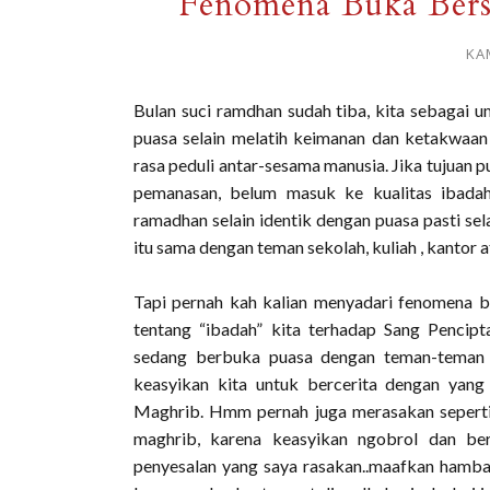
Fenomena Buka Bers
KAM
Bulan suci ramdhan sudah tiba, kita sebagai 
puasa selain melatih keimanan dan ketakwaan 
rasa peduli antar-sesama manusia. Jika tujuan p
pemanasan, belum masuk ke kualitas ibada
ramadhan selain identik dengan puasa pasti se
itu sama dengan teman sekolah, kuliah , kantor a
Tapi pernah kah kalian menyadari fenomena
tentang “ibadah” kita terhadap Sang Pencipt
sedang berbuka puasa dengan teman-teman 
keasyikan kita untuk bercerita dengan yang
Maghrib. Hmm pernah juga merasakan seperti 
maghrib, karena keasyikan ngobrol dan ber
penyesalan yang saya rasakan..maafkan hambaM