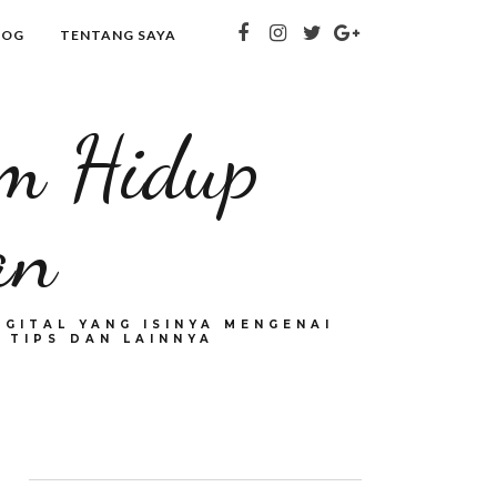
LOG
TENTANG SAYA
om Hidup
an
GITAL YANG ISINYA MENGENAI
 TIPS DAN LAINNYA