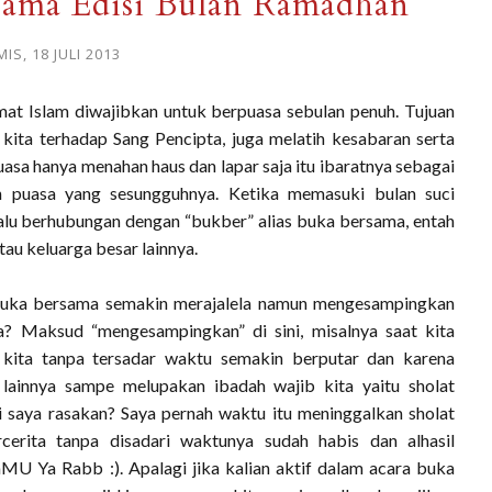
ama Edisi Bulan Ramadhan
IS, 18 JULI 2013
umat Islam diwajibkan untuk berpuasa sebulan penuh. Tujuan
kita terhadap Sang Pencipta, juga melatih kesabaran serta
uasa hanya menahan haus dan lapar saja itu ibaratnya sebagai
h puasa yang sesungguhnya. Ketika memasuki bulan suci
lalu berhubungan dengan “bukber” alias buka bersama, entah
tau keluarga besar lainnya.
 buka bersama semakin merajalela namun mengesampingkan
a? Maksud “mengesampingkan” di sini, misalnya saat kita
kita tanpa tersadar waktu semakin berputar dan karena
 lainnya sampe melupakan ibadah wajib kita yaitu sholat
saya rasakan? Saya pernah waktu itu meninggalkan sholat
cerita tanpa disadari waktunya sudah habis dan alhasil
U Ya Rabb :). Apalagi jika kalian aktif dalam acara buka