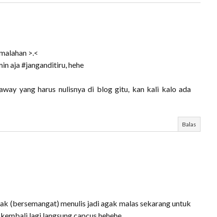
 malahan >.<
in aja #janganditiru, hehe
away yang harus nulisnya di blog gitu, kan kali kalo ada
Balas
tidak (bersemangat) menulis jadi agak malas sekarang untuk
 kembali lagi langsung capcus hehehe