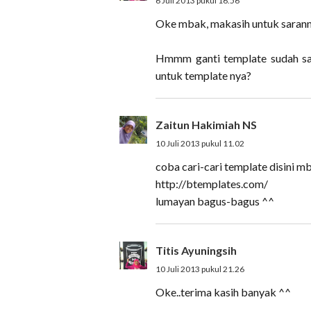
6 Juli 2013 pukul 16.56
Oke mbak, makasih untuk sarann
Hmmm ganti template sudah saya
untuk template nya?
Zaitun Hakimiah NS
10 Juli 2013 pukul 11.02
coba cari-cari template disini m
http://btemplates.com/
lumayan bagus-bagus ^^
Titis Ayuningsih
10 Juli 2013 pukul 21.26
Oke..terima kasih banyak ^^