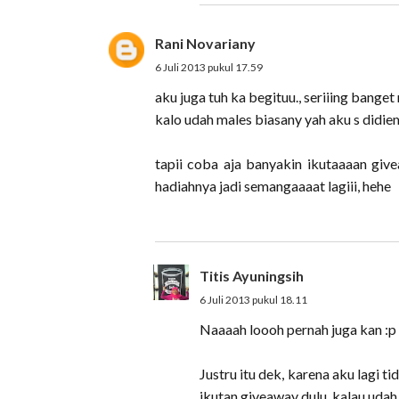
Rani Novariany
6 Juli 2013 pukul 17.59
aku juga tuh ka begituu., seriiing banget
kalo udah males biasany yah aku s didiem
tapii coba aja banyakin ikutaaaan give
hadiahnya jadi semangaaaat lagiii, hehe
Titis Ayuningsih
6 Juli 2013 pukul 18.11
Naaaah loooh pernah juga kan :p
Justru itu dek, karena aku lagi 
ikutan giveaway dulu..kalau udah