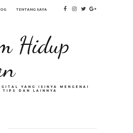
LOG
TENTANG SAYA
om Hidup
an
GITAL YANG ISINYA MENGENAI
 TIPS DAN LAINNYA