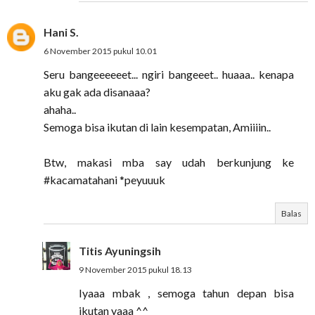
Hani S.
6 November 2015 pukul 10.01
Seru bangeeeeeet... ngiri bangeeet.. huaaa.. kenapa
aku gak ada disanaaa?
ahaha..
Semoga bisa ikutan di lain kesempatan, Amiiiin..
Btw, makasi mba say udah berkunjung ke
#kacamatahani *peyuuuk
Balas
Titis Ayuningsih
9 November 2015 pukul 18.13
Iyaaa mbak , semoga tahun depan bisa
ikutan yaaa ^^