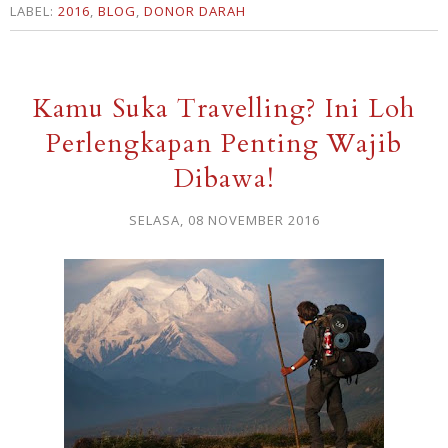
LABEL:
2016
,
BLOG
,
DONOR DARAH
Kamu Suka Travelling? Ini Loh
Perlengkapan Penting Wajib
Dibawa!
SELASA, 08 NOVEMBER 2016