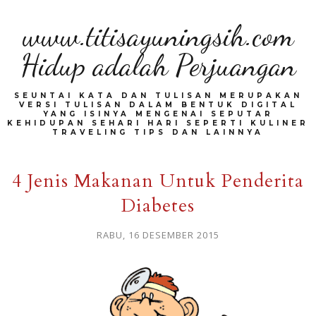
www.titisayuningsih.com
Hidup adalah Perjuangan
SEUNTAI KATA DAN TULISAN MERUPAKAN
VERSI TULISAN DALAM BENTUK DIGITAL
YANG ISINYA MENGENAI SEPUTAR
KEHIDUPAN SEHARI HARI SEPERTI KULINER
TRAVELING TIPS DAN LAINNYA
4 Jenis Makanan Untuk Penderita
Diabetes
RABU, 16 DESEMBER 2015