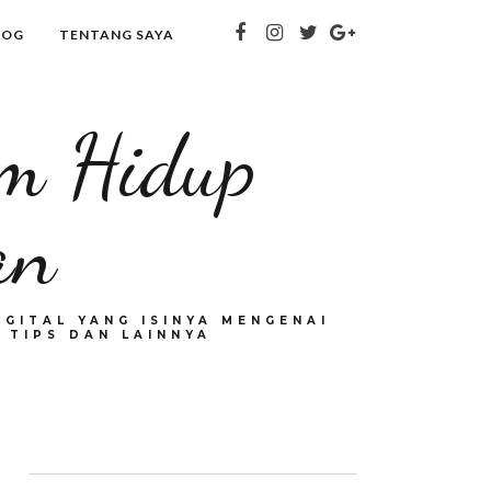
LOG
TENTANG SAYA
om Hidup
an
GITAL YANG ISINYA MENGENAI
 TIPS DAN LAINNYA