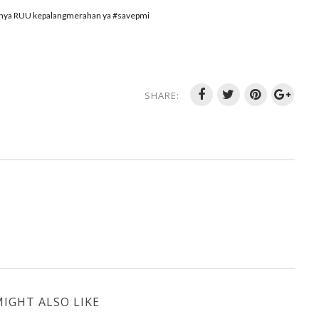
knya RUU kepalangmerahan ya #savepmi
SHARE:
IGHT ALSO LIKE