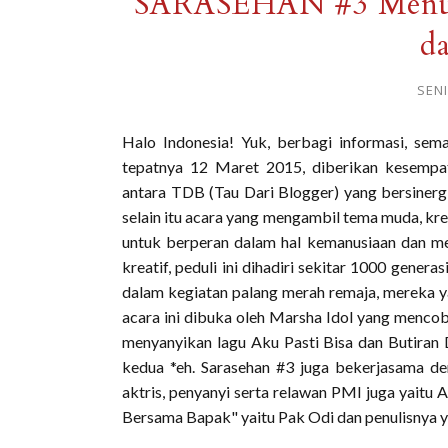
SARASEHAN #3 Menum
d
SENI
Halo Indonesia! Yuk, berbagi informasi, sema
tepatnya 12 Maret 2015, diberikan kesemp
antara TDB (Tau Dari Blogger) yang bersinerg
selain itu acara yang mengambil tema muda, krea
untuk berperan dalam hal kemanusiaan dan m
kreatif, peduli ini dihadiri sekitar 1000 gen
dalam kegiatan palang merah remaja, mereka
acara ini dibuka oleh Marsha Idol yang menc
menyanyikan lagu Aku Pasti Bisa dan Butiran 
kedua *eh. Sarasehan #3 juga bekerjasama d
aktris, penyanyi serta relawan PMI juga yaitu Ac
Bersama Bapak" yaitu Pak Odi dan penulisnya y