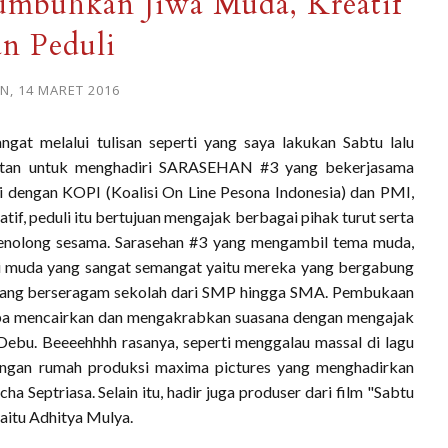
buhkan Jiwa Muda, Kreatif
an Peduli
N, 14 MARET 2016
ngat melalui tulisan seperti yang saya lakukan Sabtu lalu
atan untuk menghadiri SARASEHAN #3 yang bekerjasama
i dengan KOPI (Koalisi On Line Pesona Indonesia) dan PMI,
tif, peduli itu bertujuan mengajak berbagai pihak turut serta
enolong sesama. Sarasehan #3 yang mengambil tema muda,
erasi muda yang sangat semangat yaitu mereka yang bergabung
 yang berseragam sekolah dari SMP hingga SMA. Pembukaan
oba mencairkan dan mengakrabkan suasana dengan mengajak
Debu. Beeeehhhh rasanya, seperti menggalau massal di lagu
engan rumah produksi maxima pictures yang menghadirkan
ha Septriasa. Selain itu, hadir juga produser dari film "Sabtu
aitu Adhitya Mulya.