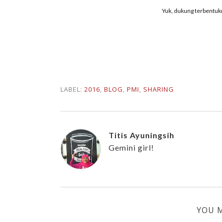
Yuk, dukung terbentu
LABEL:
2016
,
BLOG
,
PMI
,
SHARING
Titis Ayuningsih
Gemini girl!
YOU M