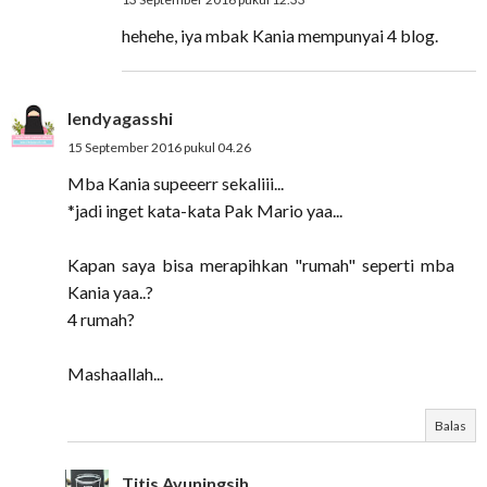
hehehe, iya mbak Kania mempunyai 4 blog.
lendyagasshi
15 September 2016 pukul 04.26
Mba Kania supeeerr sekaliii...
*jadi inget kata-kata Pak Mario yaa...
Kapan saya bisa merapihkan "rumah" seperti mba
Kania yaa..?
4 rumah?
Mashaallah...
Balas
Titis Ayuningsih