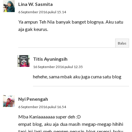
Lina W. Sasmita
6 September 2016 pukul 15.14
Ya ampun Teh Nia banyak banget blognya. Aku satu
aja gak keurus.
Balas
Titis Ayuningsih
16 September 2016 pukul 12.35
hehehe, sama mbak aku juga cuma satu blog
Nyi Penengah
6 September 2016 pukul 16.54
Mba Kaniaaaaaaa super deh :D
empat blog, aku aja dua masih megap-megap hihihi
tapi ini lagi meh pengen nerusin blog resensi buku