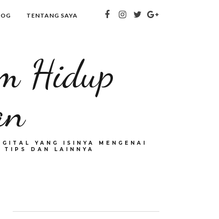
LOG
TENTANG SAYA
om Hidup
an
GITAL YANG ISINYA MENGENAI
 TIPS DAN LAINNYA