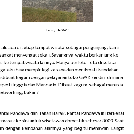
Tebing di GWK
elalu ada di setiap tempat wisata, sebagai pengunjung, kami
sangat menyengat sekali. Sayangnya, waktu berkunjung ke
s ke tempat wisata lainnya. Hanya berfoto-foto di sekitar
 aku bisa mampir lagi ke sana dan menikmati keindahan
aya dibuat kagum dengan pelayanan toko GWK sendiri, di mana
seperti Inggris dan Mandarin. Dibuat kagum, sebagai manusia
 networking, bukan?
antai Pandawa dan Tanah Barak. Pantai Pandawa ini terkenal
et masuk ke sini untuk wisatawan domestik sebesar 8000. Saat
um de
ngan keindahan alamnya yang begitu menawan. Langit