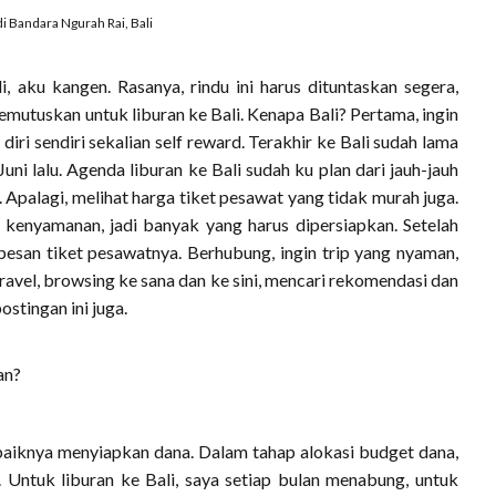
 di Bandara Ngurah Rai, Bali
li, aku kangen. Rasanya, rindu ini harus dituntaskan segera,
emutuskan untuk liburan ke Bali. Kenapa Bali? Pertama, ingin
iri sendiri sekalian self reward. Terakhir ke Bali sudah lama
uni lalu. Agenda liburan ke Bali sudah ku plan dari jauh-jauh
Apalagi, melihat harga tiket pesawat yang tidak murah juga.
i kenyamanan, jadi banyak yang harus dipersiapkan. Setelah
san tiket pesawatnya. Berhubung, ingin trip yang nyaman,
travel, browsing ke sana dan ke sini, mencari rekomendasi dan
stingan ini juga.
an?
aiknya menyiapkan dana. Dalam tahap alokasi budget dana,
 Untuk liburan ke Bali, saya setiap bulan menabung, untuk