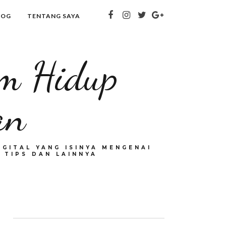
LOG
TENTANG SAYA
om Hidup
an
GITAL YANG ISINYA MENGENAI
 TIPS DAN LAINNYA