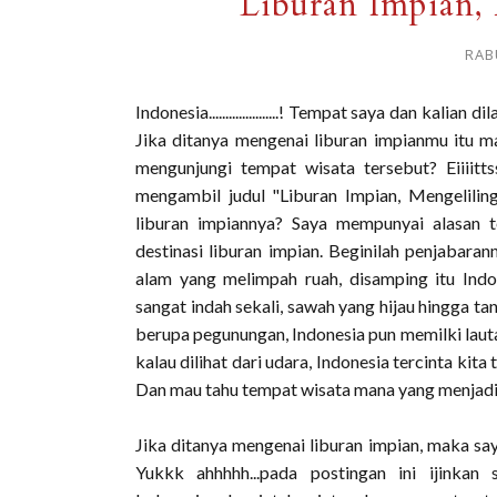
Liburan Impian, 
RAB
Indonesia.....................! Tempat saya dan ka
Jika ditanya mengenai liburan impianmu itu 
mengunjungi tempat wisata tersebut? Eiiiitt
mengambil judul "Liburan Impian, Mengelilin
liburan impiannya? Saya mempunyai alasan t
destinasi liburan impian. Beginilah penjabar
alam yang melimpah ruah, disamping itu Ind
sangat indah sekali, sawah yang hijau hingga t
berupa pegunungan, Indonesia pun memilki lauta
kalau dilihat dari udara, Indonesia tercinta kit
Dan mau tahu tempat wisata mana yang menjadi
Jika ditanya mengenai liburan impian, maka sa
Yukkk ahhhhh...pada postingan ini ijinkan