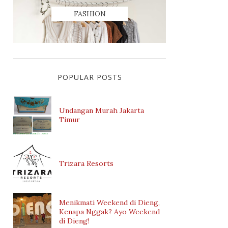
FASHION
POPULAR POSTS
Undangan Murah Jakarta
Timur
Trizara Resorts
Menikmati Weekend di Dieng,
Kenapa Nggak? Ayo Weekend
di Dieng!