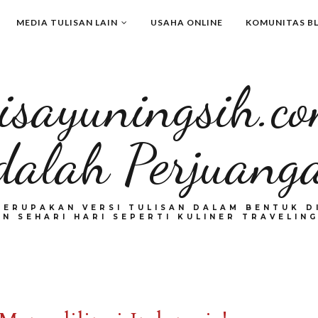
MEDIA TULISAN LAIN
USAHA ONLINE
KOMUNITAS B
isayuningsih.c
dalah Perjuang
MERUPAKAN VERSI TULISAN DALAM BENTUK DI
N SEHARI HARI SEPERTI KULINER TRAVELING