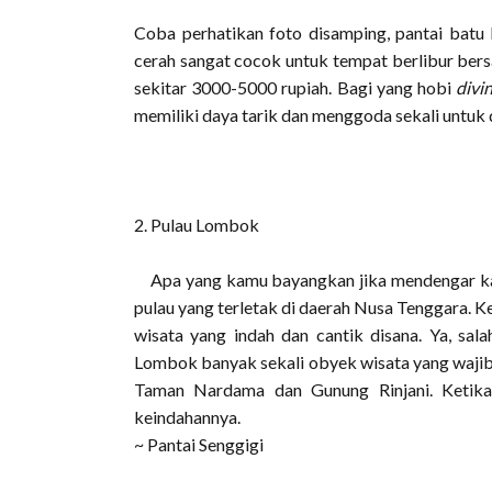
Coba perhatikan foto disamping, pantai batu 
cerah sangat cocok untuk tempat berlibur bersa
sekitar 3000-5000 rupiah. Bagi yang hobi
divi
memiliki daya tarik dan menggoda sekali untuk 
2. Pulau Lombok
Apa yang kamu bayangkan jika mendengar kat
pulau yang terletak di daerah Nusa Tenggara.
wisata yang indah dan cantik disana. Ya, sal
Lombok banyak sekali obyek wisata yang wajib d
Taman Nardama dan Gunung Rinjani. Ketika 
keindahannya.
~ Pantai Senggigi