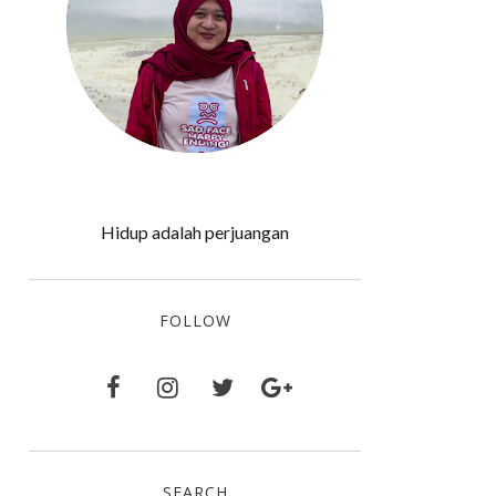
Hidup adalah perjuangan
FOLLOW
SEARCH