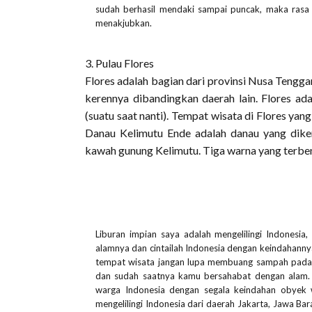
sudah berhasil mendaki sampai puncak, maka rasa
menakjubkan.
3. Pulau Flores
Flores adalah bagian dari provinsi Nusa Tengga
kerennya dibandingkan daerah lain. Flores ada
(suatu saat nanti). Tempat wisata di Flores ya
Danau Kelimutu Ende adalah danau yang diken
kawah gunung Kelimutu. Tiga warna yang terbent
Liburan impian saya adalah mengelilingi Indonesi
alamnya dan cintailah Indonesia dengan keindahanny
tempat wisata jangan lupa membuang sampah pad
dan sudah saatnya kamu bersahabat dengan alam.
warga Indonesia dengan segala keindahan obyek 
mengelilingi Indonesia dari daerah Jakarta, Jawa Ba