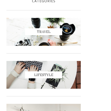
CATEGORIES
TRAVEL
LIFESTYLE