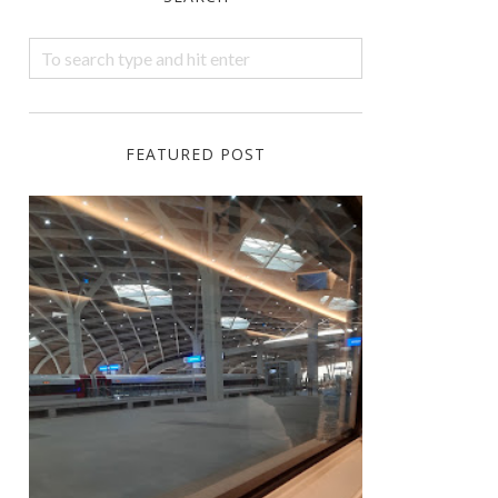
FEATURED POST