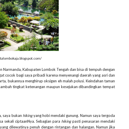
atalombokaja.blogspot.com/
an Narmanda, Kabupaten Lombok Tengah dan bisa di tempuh dengan
gat cocok bagi saya pribadi karena menyenangi daerah yang asri dan
karta, bukannya menghirup oksigen eh malah polusi. Keindahan taman
ambah tingkat ketenangan maupun kesejukan dibandingkan tempat
ya, saya bukan
hiking
yang hobi mendaki gunung. Namun saya tergoda
asa sekali ciptaanNya. Sebagian para
hiking
pasti penasaran mendaki
e yang dilewatinya penuh dengan rintangan dan halangan. Namun jika