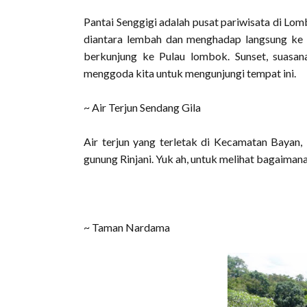
Pantai Senggigi adalah pusat pariwisata di Lo
diantara lembah dan menghadap langsung ke l
berkunjung ke Pulau lombok. Sunset, suasana,
menggoda kita untuk mengunjungi tempat ini.
~ Air Terjun Sendang Gila
Air terjun yang terletak di Kecamatan Bayan,
gunung Rinjani. Yuk ah, untuk melihat bagaiman
~ Taman Nardama