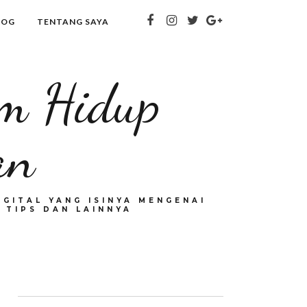
LOG
TENTANG SAYA
om Hidup
an
GITAL YANG ISINYA MENGENAI
 TIPS DAN LAINNYA