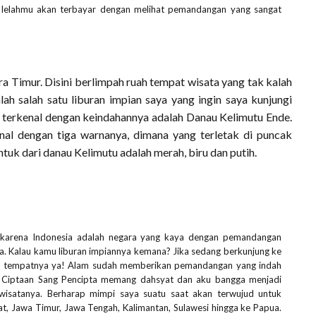
 lelahmu akan terbayar dengan melihat pemandangan yang sangat
ra Timur. Disini berlimpah ruah tempat wisata yang tak kalah
lah salah satu liburan impian saya yang ingin saya kunjungi
ng terkenal dengan keindahannya adalah Danau Kelimutu Ende.
al dengan tiga warnanya, dimana yang terletak di puncak
uk dari danau Kelimutu adalah merah, biru dan putih.
a, karena Indonesia adalah negara yang kaya dengan pemandangan
a. Kalau kamu liburan impiannya kemana? Jika sedang berkunjung ke
a tempatnya ya! Alam sudah memberikan pemandangan yang indah
 Ciptaan Sang Pencipta memang dahsyat dan aku bangga menjadi
wisatanya. Berharap mimpi saya suatu saat akan terwujud untuk
rat, Jawa Timur, Jawa Tengah, Kalimantan, Sulawesi hingga ke Papua.