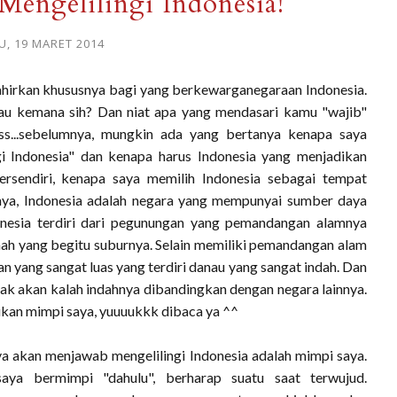
Mengelilingi Indonesia!
U, 19 MARET 2014
lian dilahirkan khususnya bagi yang berkewarganegaraan Indonesia.
mau kemana sih? Dan niat apa yang mendasari kamu "wajib"
sss...sebelumnya, mungkin ada yang bertanya kenapa saya
gi Indonesia" dan kenapa harus Indonesia yang menjadikan
ersendiri, kenapa saya memilih Indonesia sebagai tempat
annya, Indonesia adalah negara yang mempunyai sumber daya
onesia terdiri dari pegunungan yang pemandangan alamnya
anah yang begitu suburnya. Selain memiliki pemandangan alam
n yang sangat luas yang terdiri danau yang sangat indah. Dan
a tak akan kalah indahnya dibandingkan dengan negara lainnya.
kan mimpi saya, yuuuukkk dibaca ya ^^
ya akan menjawab mengelilingi Indonesia adalah mimpi saya.
 saya bermimpi "dahulu", berharap suatu saat terwujud.