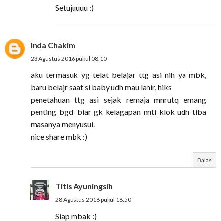
Setujuuuu :)
Inda Chakim
23 Agustus 2016 pukul 08.10
aku termasuk yg telat belajar ttg asi nih ya mbk,
baru belajr saat si baby udh mau lahir, hiks
penetahuan ttg asi sejak remaja mnrutq emang
penting bgd, biar gk kelagapan nnti klok udh tiba
masanya menyusui.
nice share mbk :)
Balas
Titis Ayuningsih
28 Agustus 2016 pukul 18.50
Siap mbak :)