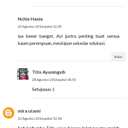
Nchie Hanie
23 Agustus 2016 pukul 12.05
iya bener banget, AsI justru penting buat semua
kaum perempuan, meskipun sekedar edukasi.
Balas
Titis Ayuningsih
28 Agustus 2016 pukul 18.50
Setujuuuu :)
mira utami
23 Agustus 2016 pukul 13.38
betul nih mba Titis, saya berasa telat pas tau malah