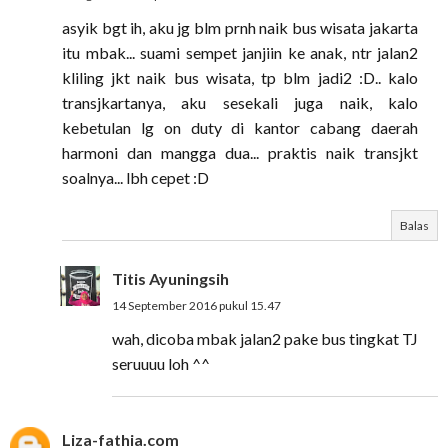
asyik bgt ih, aku jg blm prnh naik bus wisata jakarta
itu mbak... suami sempet janjiin ke anak, ntr jalan2
kliling jkt naik bus wisata, tp blm jadi2 :D.. kalo
transjkartanya, aku sesekali juga naik, kalo
kebetulan lg on duty di kantor cabang daerah
harmoni dan mangga dua... praktis naik transjkt
soalnya... lbh cepet :D
Balas
Titis Ayuningsih
14 September 2016 pukul 15.47
wah, dicoba mbak jalan2 pake bus tingkat TJ
seruuuu loh ^^
Liza-fathia.com