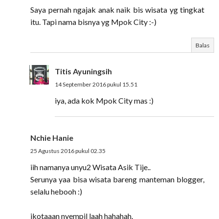
Saya pernah ngajak anak naik bis wisata yg tingkat
itu. Tapi nama bisnya yg Mpok City :-)
Balas
Titis Ayuningsih
14 September 2016 pukul 15.51
iya, ada kok Mpok City mas :)
Nchie Hanie
25 Agustus 2016 pukul 02.35
iih namanya unyu2 Wisata Asik Tije..
Serunya yaa bisa wisata bareng manteman blogger,
selalu hebooh :)
ikotaaan nyempil laah hahahah.