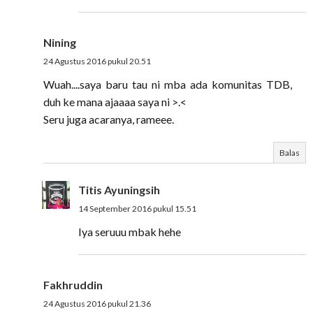
Nining
24 Agustus 2016 pukul 20.51
Wuah....saya baru tau ni mba ada komunitas TDB,
duh ke mana ajaaaa saya ni >.<
Seru juga acaranya, rameee.
Balas
Titis Ayuningsih
14 September 2016 pukul 15.51
Iya seruuu mbak hehe
Fakhruddin
24 Agustus 2016 pukul 21.36