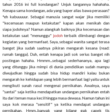
tahun 2016 ini full kondangan? Unjuk tangannya hahahaha.
Kenapa sama kondangan, ada yang baper alias bawa perasaan?
*eh kabuuuuur. Sebagai manusia sangat wajar jika memiliki
"kecemasan maupun ketakutan" kapan akan menikah dan
siapa jodohnya? Namun alangkah baiknya jika kecemasan dan
ketakutan saat "menunggu"
jodoh
terbaik diimbangi dengan
kegiatan yang bermanfaat. Saya, sebagai wanita sangat terasa
banget jika sudah saatnya pikiran mengarah kesana (read:
rumah tangga). Duh, entah kenapa jadi sok serius banget nih
postingan hahaha. Hmmm...sebagai sederhananya, apa lagi
yang ditunggu jika mimpi di dunia pendidikan sudah mampu
diwujudkan hingga sudah bisa hidup mandiri kalau bukan
mengarah ke kehidupan yang lebih bermanfaat lagi yaitu untuk
mengikuti sunah rasul mengenai pernikahan. Awalnya, saya
"santai" saja ketika mendapatkan undangan pernikahan entah
itu dari teman masa kecil hingga masa dewasa. Namun tahun ini
saya kok merasa "sensitif" ya ketika mendapat undangan
pernikahan. Hmm..banyak yang bilang gak capek tis