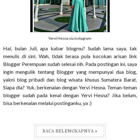
Yervi Hesna via instagram
Hai, bulan Juli, apa kabar blogmu? Sudah lama saya, tak
menulis di sini. Wah, tidak terasa pula kocokan arisan link
Blogger Perempuan sudah selesai nih. Pada postingan ini, saya
ingin mengulik tentang Blogger yang mempunyai dua blog,
yakni blog pribadi dan blog wisata khusus Sumatera Barat.
Siapa dia? Yuk, berkenalan dengan Yervi Hesna. Teman-teman
blogger sudah pada kenal dengan Yervi Hesna? Jika belum,
bisa berkenalan melalui postinganku, ya :)
BACA SELENGKAPNYA »