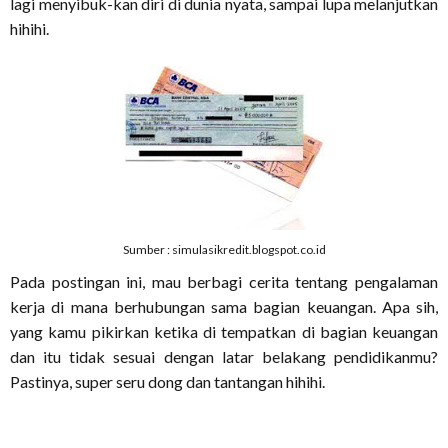
lagi menyibuk-kan diri di dunia nyata, sampai lupa melanjutkan
hihihi.
Sumber : simulasikredit.blogspot.co.id
Pada postingan ini, mau berbagi cerita tentang pengalaman
kerja di mana berhubungan sama bagian keuangan. Apa sih,
yang kamu pikirkan ketika di tempatkan di bagian keuangan
dan itu tidak sesuai dengan latar belakang pendidikanmu?
Pastinya, super seru dong dan tantangan hihihi.