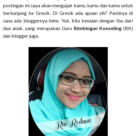
postingan ini saya akan mengajak kamu, kamu dan kamu untuk
berkunjung ke Gresik. Di Gresik ada apaan sih? Pastinya di
sana ada bloggernya hehe. Yuk, kita kenalan dengan Ibu dari
dua anak, yang merupakan Guru
Bimbingan Konseling
(BK)
dan blogger juga.