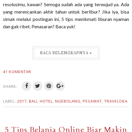
resolusimu, kawan? Semoga sudah ada yang terwujud ya. Ada
yang merencankan akhir tahun untuk berlibur? Jika iya, bisa
simak melalui postingan ini, 5 tips menikmati liburan nyaman
dan gak ribet. Penasaran? Baca yuk!
BACA SELENGKAPNYA »
41 KOMENTAR
SHARE:
LABEL:
2017
,
BALI
,
HOTEL
,
NGEBOLANG
,
PESAWAT
,
TRAVELOKA
5 Tips Belanja Online Biar Makin