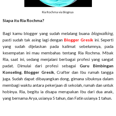
Ria Rochma via blognya
Siapa itu Ria Rochma?
Bagi kamu blogger yang sudah melalang buana
blogwalking
,
pasti sudah tak asing lagi dengan
Blogger Gresik
ini. Seperti
yang sudah dijelaskan pada kalimat sebelumnya, pada
kesempatan ini mau membahas tentang Ria Rochma. Mbak
Ria, saat ini, sedang menjalani berbagai profesi yang sangat
padat. Dimulai dari profesi sebagai
Guru Bimbingan
Konseling
,
Blogger Gresik
, Crafter dan Ibu rumah tangga
juga. Sudah dapat dibayangkan dong, gimana sibuknya dalam
membagi waktu antara pekerjaan di sekolah, rumah dan untuk
hobinya. Ria, begitu ia disapa merupakan Ibu dari dua anak,
yang bernama Arya, usianya 5 tahun, dan Fatin usianya 1 tahun.