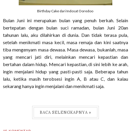
Birthday Cake dari Indosat Ooredoo
Bulan Juni ini merupakan bulan yang penuh berkah. Selain
bertepatan dengan bulan suci ramadan, bulan Juni 20an
tahunan lalu, aku dilahirkan di dunia. Dan tidak terasa pula,
setelah menikmati masa kecil, masa remaja dan kini saatnya
tiba mengenyam masa dewasa. Masa dewasa, bukanlah, masa
yang mencari jati diri, melainkan mencari kepastian dan
bertahan dalam hidup. Mencari kepastian, di sini lebih ke arah,
ingin menjalani hidup yang pasti-pasti saja. Beberapa tahun
lalu, ketika masih terobsesi ingin A, B atau C, dan kalau
sekarang hanya ingin menjalani dan menikmati saja.
BACA SELENGKAPNYA »