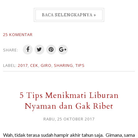
BACA SELENGKAPNYA »
25 KOMENTAR
SHARE:
LABEL:
2017
,
CEK
,
GIRO
,
SHARING
,
TIPS
5 Tips Menikmati Liburan
Nyaman dan Gak Ribet
RABU, 25 OKTOBER 2017
Wah, tidak terasa sudah hampir akhir tahun saja. Gimana, sama