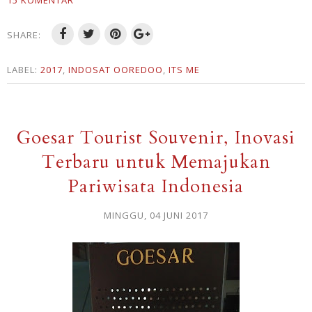
15 KOMENTAR
SHARE:
LABEL:
2017
,
INDOSAT OOREDOO
,
ITS ME
Goesar Tourist Souvenir, Inovasi
Terbaru untuk Memajukan
Pariwisata Indonesia
MINGGU, 04 JUNI 2017