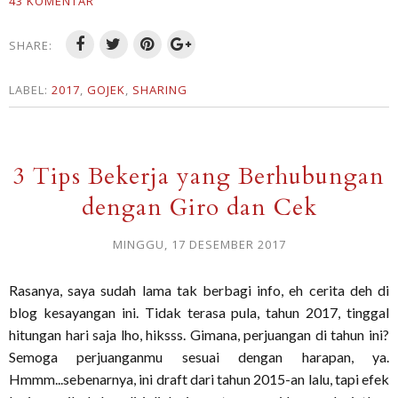
43 KOMENTAR
SHARE:
LABEL:
2017
,
GOJEK
,
SHARING
3 Tips Bekerja yang Berhubungan
dengan Giro dan Cek
MINGGU, 17 DESEMBER 2017
Rasanya, saya sudah lama tak berbagi info, eh cerita deh di
blog kesayangan ini. Tidak terasa pula, tahun 2017, tinggal
hitungan hari saja lho, hiksss. Gimana, perjuangan di tahun ini?
Semoga perjuanganmu sesuai dengan harapan, ya.
Hmmm...sebenarnya, ini draft dari tahun 2015-an lalu, tapi efek