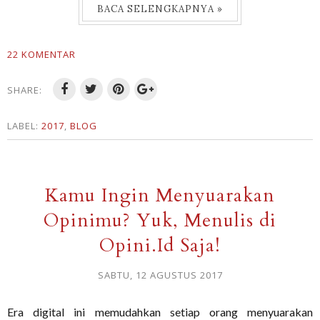
BACA SELENGKAPNYA »
22 KOMENTAR
SHARE:
LABEL:
2017
,
BLOG
Kamu Ingin Menyuarakan
Opinimu? Yuk, Menulis di
Opini.Id Saja!
SABTU, 12 AGUSTUS 2017
Era digital ini memudahkan setiap orang menyuarakan