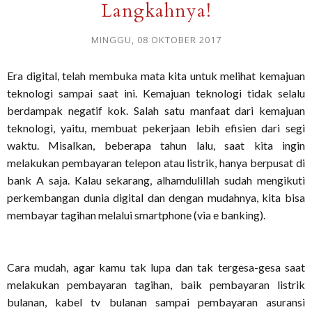
Langkahnya!
MINGGU, 08 OKTOBER 2017
Era digital, telah membuka mata kita untuk melihat kemajuan
teknologi sampai saat ini. Kemajuan teknologi tidak selalu
berdampak negatif kok. Salah satu manfaat dari kemajuan
teknologi, yaitu, membuat pekerjaan lebih efisien dari segi
waktu. Misalkan, beberapa tahun lalu, saat kita ingin
melakukan pembayaran telepon atau listrik, hanya berpusat di
bank A saja. Kalau sekarang, alhamdulillah sudah mengikuti
perkembangan dunia digital dan dengan mudahnya, kita bisa
membayar tagihan melalui smartphone (via e banking).
Cara mudah, agar kamu tak lupa dan tak tergesa-gesa saat
melakukan pembayaran tagihan, baik pembayaran listrik
bulanan, kabel tv bulanan sampai pembayaran asuransi