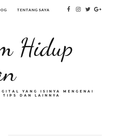
LOG
TENTANG SAYA
om Hidup
an
GITAL YANG ISINYA MENGENAI
 TIPS DAN LAINNYA