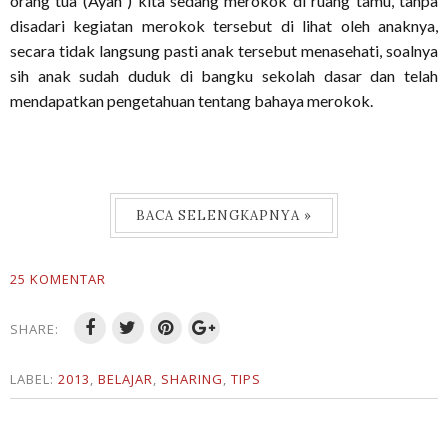
orang tua (Ayah ) kita sedang merokok di ruang tamu, tanpa
disadari kegiatan merokok tersebut di lihat oleh anaknya,
secara tidak langsung pasti anak tersebut menasehati, soalnya
sih anak sudah duduk di bangku sekolah dasar dan telah
mendapatkan pengetahuan tentang bahaya merokok.
BACA SELENGKAPNYA »
25 KOMENTAR
SHARE:
LABEL:
2013
,
BELAJAR
,
SHARING
,
TIPS