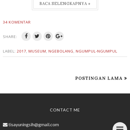
BACA SELENGKAPNYA »
34 KOMENTAR
SHARE:
LABEL:
2017
,
MUSEUM
,
NGEBOLANG
,
NGUMPUL-NGUMPUL
POSTINGAN LAMA
CONTACT ME
tisayuningsih@gmail.com