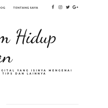
LOG
TENTANG SAYA
om Hidup
an
GITAL YANG ISINYA MENGENAI
 TIPS DAN LAINNYA