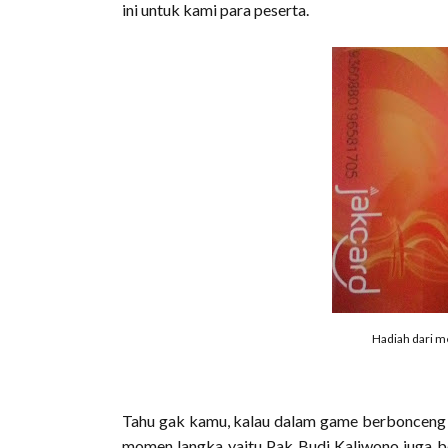
ini untuk kami para peserta.
Hadiah dari m
Tahu gak kamu, kalau dalam game berbonceng se
momen langka yaitu Pak Budi Kaliwono juga ber