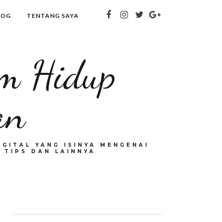
LOG
TENTANG SAYA
om Hidup
an
GITAL YANG ISINYA MENGENAI
 TIPS DAN LAINNYA