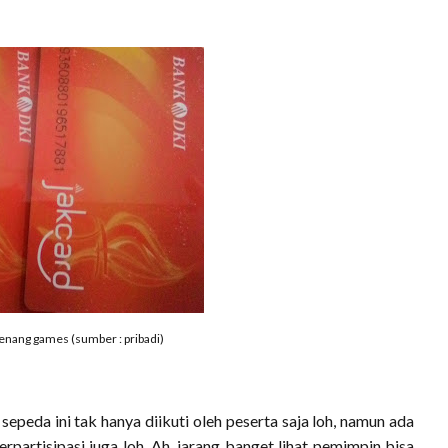
enang games (sumber : pribadi)
peda ini tak hanya diikuti oleh peserta saja loh, namun ada
partisipasi juga loh. Ah, jarang banget lihat pemimpin bisa