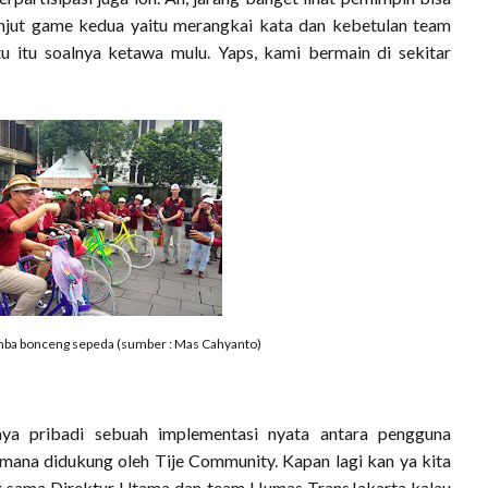
anjut game kedua yaitu merangkai kata dan kebetulan team
u itu soalnya ketawa mulu. Yaps, kami bermain di sekitar
omba bonceng sepeda (sumber : Mas Cahyanto)
saya pribadi sebuah implementasi nyata antara pengguna
mana didukung oleh Tije Community. Kapan lagi kan ya kita
g sama Direktur Utama dan team Humas TransJakarta kalau