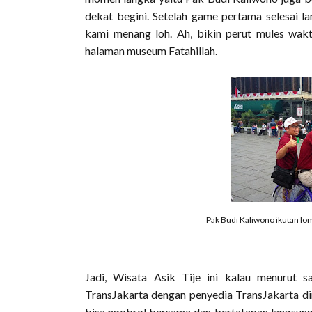
dekat begini. Setelah game pertama selesai l
kami menang loh. Ah, bikin perut mules wakt
halaman museum Fatahillah.
Pak Budi Kaliwono ikutan l
Jadi, Wisata Asik Tije ini kalau menurut 
TransJakarta dengan penyedia TransJakarta di
bisa ngobrol bersama dan bertatapan langsun