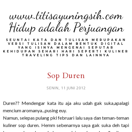
www.titisayuningsih.com
Hidup adalah Perjuangan
SEUNTAI KATA DAN TULISAN MERUPAKAN
VERSI TULISAN DALAM BENTUK DIGITAL
YANG ISINYA MENGENAI SEPUTAR
KEHIDUPAN SEHARI HARI SEPERTI KULINER
TRAVELING TIPS DAN LAINNYA
Sop Duren
SENIN, 11 JUNI 2012
Duren?? Mendengar kata itu aja aku udah gak suka,apalagi
mencium aromanya...pusing euy.
Namun, selepas pulang pkl februari lalu saya dan teman-teman
kuliner sop duren. Hemm sebenarnya saya gak suka deh tapi