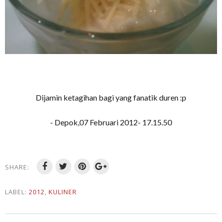
Dijamin ketagihan bagi yang fanatik duren :p
- Depok,07 Februari 2012- 17.15.50
SHARE:
LABEL:
2012
,
KULINER