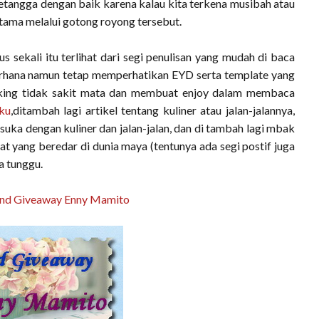
rtetangga dengan baik karena kalau kita terkena musibah atau
rtama melalui gotong royong tersebut.
 sekali itu terlihat dari segi penulisan yang mudah di baca
erhana namun tetap memperhatikan EYD serta template yang
king tidak sakit mata dan membuat enjoy dalam membaca
ku
,ditambah lagi artikel tentang kuliner atau jalan-jalannya,
suka dengan kuliner dan jalan-jalan, dan di tambah lagi mbak
at yang beredar di dunia maya (tentunya ada segi postif juga
ya tunggu.
2nd Giveaway Enny Mamito