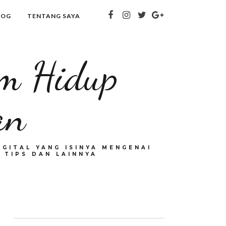
LOG
TENTANG SAYA
om Hidup
an
GITAL YANG ISINYA MENGENAI
 TIPS DAN LAINNYA