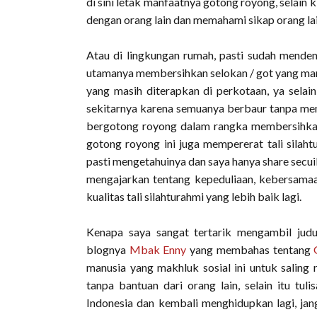
di sini letak manfaatnya gotong royong, selai
dengan orang lain dan memahami sikap orang lai
Atau di lingkungan rumah, pasti sudah mendeng
utamanya membersihkan selokan / got yang mam
yang masih diterapkan di perkotaan, ya selai
sekitarnya karena semuanya berbaur tanpa men
bergotong royong dalam rangka membersihkan 
gotong royong ini juga mempererat tali silah
pasti mengetahuinya dan saya hanya share secui
mengajarkan tentang kepeduliaan, kebersamaa
kualitas tali silahturahmi yang lebih baik lagi.
Kenapa saya sangat tertarik mengambil jud
blognya
Mbak Enny
yang membahas tentang
manusia yang makhluk sosial ini untuk saling
tanpa bantuan dari orang lain, selain itu tu
Indonesia dan kembali menghidupkan lagi, ja