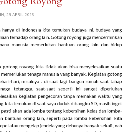
Gotong Royong
IN, 29 APRIL 2013
a hanya di Indonesia kita temukan budaya ini, budaya yang
aan terhadap orang lain. Gotong royong juga mencerminkan
 mana manusia memerlukan bantuan orang lain dan hidup
ya gotong royong kita tidak akan bisa menyelesaikan suatu
tu memerlukan tenaga manusia yang banyak. Kegiatan gotong
hari-hari, misalnya : di saat lagi bangun rumah saat tahap
aga tetangga, saat-saat seperti ini sangat diperlukan
lesaikan kegiatan pengecoran tanpa memakan waktu yang
ing kita temukan di saat saya duduk dibangku SD, masih inget
a, pasti akan ada lomba tentang kebersihan kelas dan lomba-
 bantuan orang lain, seperti pada lomba kebersihan, kita
pel atau mengelap jendela yang debunya banyak sekali , nah