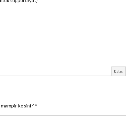
ntuk supportnya :)
Balas
 mampir ke sini ^^