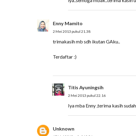
iya..semoga mbak..terima kasih u
Enny Mamito
2 Mei 2013 pukul 21.38
trimakasih mb sdh ikutan GAku..
Terdaftar :)
Titis Ayuningsih
2 Mei 2013 pukul 22.16
Iya mba Enny ,terima kasih sudah
Unknown