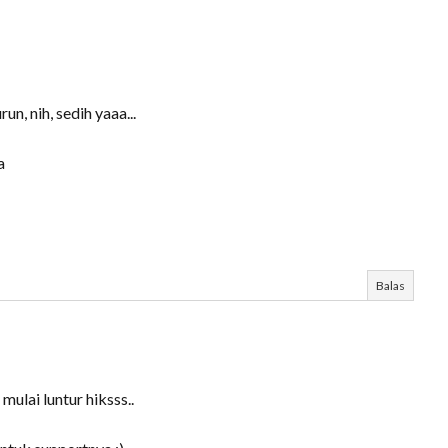
, nih, sedih yaaa...
a
Balas
ulai luntur hiksss..