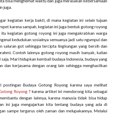
n kita bisa menghemat waktu dan juga merasakan kebersamaan
n juga.
ar kegiatan kerja bakti, di mana kegiatan ini selain tujuan
pet karena sampah, kegiatan ini juga bentuk gotong royong
n itu kegiatan gotong royong ini juga mengakrabkan warga
genal kedudukan sosialnya semuanya jadi satu ngumpul dan
saluran got sehingga tercipta lingkungan yang bersih dan
turahmi. Contoh lainnya gotong royong masih banyak, kalian
l saja. Mari hidupkan kembali budaya Indonesia, budaya yang
n dan kerjasama dengan orang lain sehingga menghasilkan
ul postingan Budaya Gotong Royong karena saya melihat
Gotong Royong
? karena artikel ini mendorong kita sebagai
 membantu dengan lainnya, karena manusia tidak bisa hidup
lisan ini juga mengajarkan kita tentang budaya yang ada di
ngan sampe tergerus oleh zaman dan melupakannya. Melalui