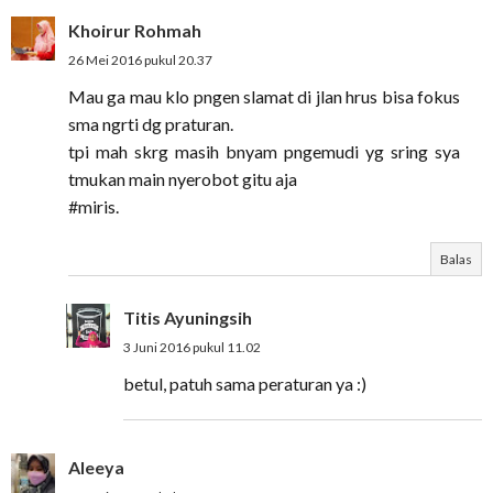
Khoirur Rohmah
26 Mei 2016 pukul 20.37
Mau ga mau klo pngen slamat di jlan hrus bisa fokus
sma ngrti dg praturan.
tpi mah skrg masih bnyam pngemudi yg sring sya
tmukan main nyerobot gitu aja
#miris.
Balas
Titis Ayuningsih
3 Juni 2016 pukul 11.02
betul, patuh sama peraturan ya :)
Aleeya