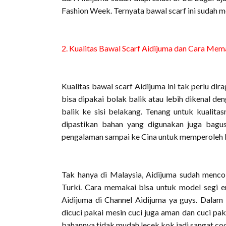
Fashion Week. Ternyata bawal scarf ini sudah me
2. Kualitas Bawal Scarf Aidijuma dan Cara Mem
Kualitas bawal scarf Aidijuma ini tak perlu d
bisa dipakai bolak balik atau lebih dikenal de
balik ke sisi belakang. Tenang untuk kualitas
dipastikan bahan yang digunakan juga bagus
pengalaman sampai ke Cina untuk memperoleh 
Tak hanya di Malaysia, Aidijuma sudah mencob
Turki. Cara memakai bisa untuk model segi em
Aidijuma di Channel Aidijuma ya guys. Dalam 
dicuci pakai mesin cuci juga aman dan cuci pak
bahannya tidak mudah lecek kok jadi sangat coc