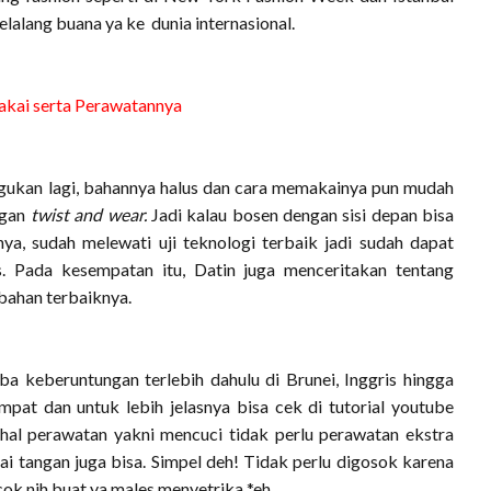
lalang buana ya ke dunia internasional.
akai serta Perawatannya
iragukan lagi, bahannya halus dan cara memakainya pun mudah
ngan
twist and wear.
Jadi kalau bosen dengan sisi depan bisa
nya, sudah melewati uji teknologi terbaik jadi sudah dapat
. Pada kesempatan itu, Datin juga menceritakan tentang
bahan terbaiknya.
a keberuntungan terlebih dahulu di Brunei, Inggris hingga
pat dan untuk lebih jelasnya bisa cek di tutorial youtube
hal perawatan yakni mencuci tidak perlu perawatan ekstra
ai tangan juga bisa. Simpel deh! Tidak perlu digosok karena
ok nih buat ya males menyetrika *eh