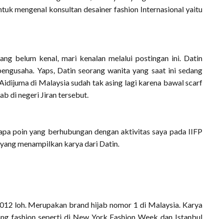
tuk mengenal konsultan desainer fashion Internasional yaitu
g belum kenal, mari kenalan melalui postingan ini. Datin
engusaha. Yaps, Datin seorang wanita yang saat ini sedang
Aidijuma di Malaysia sudah tak asing lagi karena bawal scarf
b di negeri Jiran tersebut.
rapa poin yang berhubungan dengan aktivitas saya pada IIFP
 yang menampilkan karya dari Datin.
2012 loh. Merupakan brand hijab nomor 1 di Malaysia. Karya
jang fashion seperti di New York Fashion Week dan Istanbul