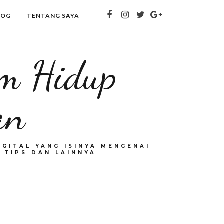
LOG
TENTANG SAYA
om Hidup
an
GITAL YANG ISINYA MENGENAI
 TIPS DAN LAINNYA