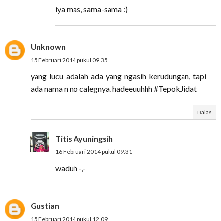
iya mas, sama-sama :)
Unknown
15 Februari 2014 pukul 09.35
yang lucu adalah ada yang ngasih kerudungan, tapi
ada nama n no calegnya. hadeeuuhhh #TepokJidat
Balas
Titis Ayuningsih
16 Februari 2014 pukul 09.31
waduh -,-
Gustian
15 Februari 2014 pukul 12.09