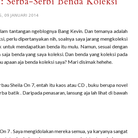
: Serba-Serbi Benda Koleksi
, 09 JANUARI 2014
alam tantangan ngeblognya Bang Kevin. Dan temanya adalah
i, perlu dipertanyakan nih, soalnya saya jarang mengkoleksi
tik untuk mendapatkan benda itu mulu. Namun, sesuai dengan
a saja benda yang saya koleksi. Dan benda yang koleksi pada
u apaan aja benda koleksi saya? Mari disimak hehehe.
bau Sheila On 7, entah itu kaos atau CD , buku berupa novel
rba batik . Daripada penasaran, lansung aja lah lihat di bawah
a On 7 . Saya mengidolakan mereka semua, ya karyanya sangat