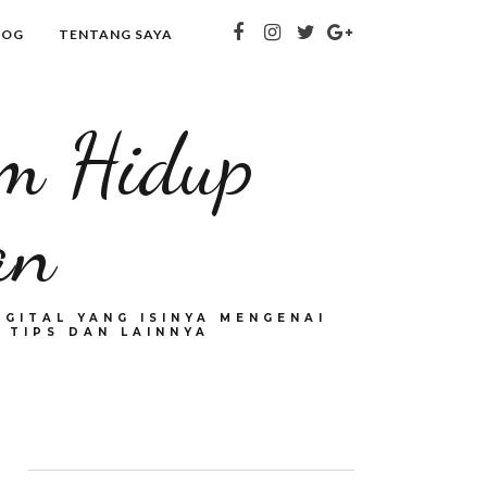
LOG
TENTANG SAYA
om Hidup
an
GITAL YANG ISINYA MENGENAI
 TIPS DAN LAINNYA