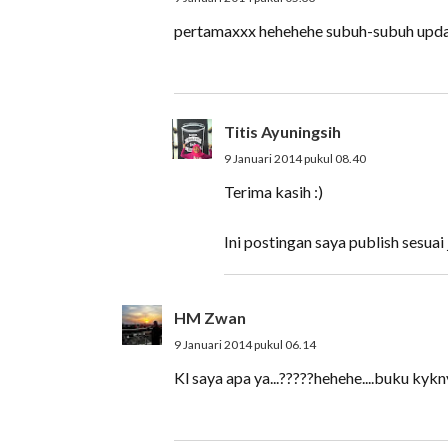
pertamaxxx hehehehe subuh-subuh upda
Titis Ayuningsih
9 Januari 2014 pukul 08.40
Terima kasih :)
Ini postingan saya publish sesuai
HM Zwan
9 Januari 2014 pukul 06.14
Kl saya apa ya...?????hehehe....buku kyk