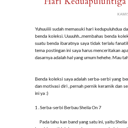
Hari Keduapuluhtiga 
KAMIS
Yuhuuiiii sudah memasuki hari kedupuluhdua d
benda koleksi. Uuuuhh...membahas benda koleks
suatu benda ibaratnya saya tidak terlalu fana
tema postingan ini saya harus menceritakan ap
dasarnya adalah hal yang umum hehehe. Mau tah
Benda koleksi saya adalah serba-serbi yang ber
dan motivasi diri , pernah pernik keramik dan se
ini ya :)
1 . Serba-serbi Berbau Sheila On 7
Pada tahu kan band yang satu ini, yaitu Sheil