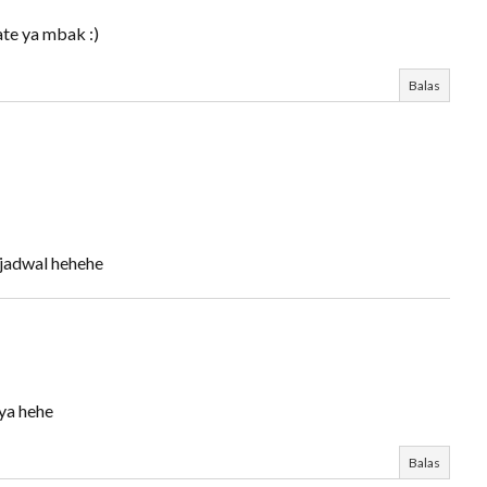
te ya mbak :)
Balas
 jadwal hehehe
nya hehe
Balas