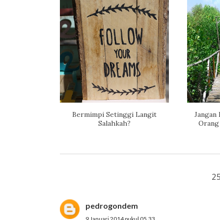
Bermimpi Setinggi Langit
Jangan 
Salahkah?
Orang 
2
pedrogondem
9 Januari 2014 pukul 05.33